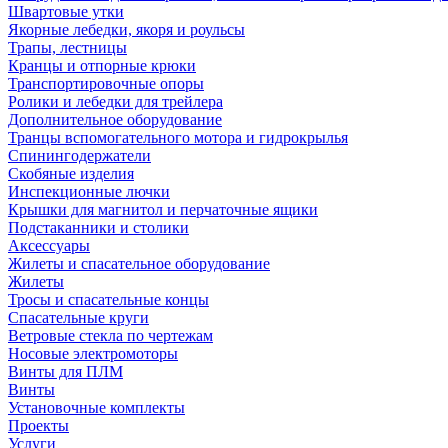
Швартовые утки
Якорные лебедки, якоря и роульсы
Трапы, лестницы
Кранцы и отпорные крюки
Транспортировочные опоры
Ролики и лебедки для трейлера
Дополнительное оборудование
Транцы вспомогательного мотора и гидрокрылья
Спинингодержатели
Скобяные изделия
Инспекционные лючки
Крышки для магнитол и перчаточные ящики
Подстаканники и столики
Аксессуары
Жилеты и спасательное оборудование
Жилеты
Тросы и спасательные концы
Спасательные круги
Ветровые стекла по чертежам
Носовые электромоторы
Винты для ПЛМ
Винты
Установочные комплекты
Проекты
Услуги