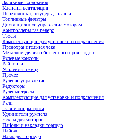
Заливные горловины
Клапаны вентиляции
Переходники, штуцеры, шланги
Топливные фильтры
Дистанционное управление мотором
Контроллеры газ-реверс
Тросы
Комплектующие для установки и подключения
Предохранительная чека
Металлоизделия собственного производства
Рулевые консоли
Рейлинги
Усиления транца
Прочее
Рулевое управление
Редукторы
Рулевые тросы
Комплектующие для установки и подключения
Рули
Тяги и опоры троса
Удлинители румпеля
Чехлы для моторов
Пайолы и накладки торпедо
Пайолы
Накладка торпедо