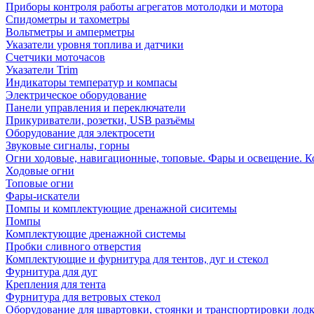
Приборы контроля работы агрегатов мотолодки и мотора
Спидометры и тахометры
Вольтметры и амперметры
Указатели уровня топлива и датчики
Счетчики моточасов
Указатели Trim
Индикаторы температур и компасы
Электрическое оборудование
Панели управления и переключатели
Прикуриватели, розетки, USB разъёмы
Оборудование для электросети
Звуковые сигналы, горны
Огни ходовые, навигационные, топовые. Фары и освещение. 
Ходовые огни
Топовые огни
Фары-искатели
Помпы и комплектующие дренажной сиситемы
Помпы
Комплектующие дренажной системы
Пробки сливного отверстия
Комплектующие и фурнитура для тентов, дуг и стекол
Фурнитура для дуг
Крепления для тента
Фурнитура для ветровых стекол
Оборудование для швартовки, стоянки и транспортировки лод