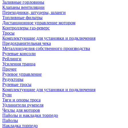
Заливные горловины
Клапаны вентиляции
Переходники, штуцеры, шланги
Топливные фильтры
Дистанционное управление мотором
Контроллеры газ-реверс
Тросы
Комплектующие для установки и подключения
Предохранительная чека
Металлоизделия собственного производства
Рулевые консоли
Рейлинги
Усиления транца
Прочее
Рулевое управление
Редукторы
Рулевые тросы
Комплектующие для установки и подключения
Рули
Тяги и опоры троса
Удлинители румпеля
Чехлы для моторов
Пайолы и накладки торпедо
Пайолы
Накладка торпедо