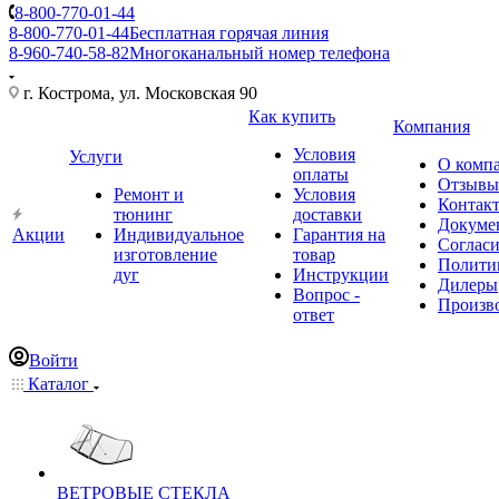
8-800-770-01-44
8-800-770-01-44
Бесплатная горячая линия
8-960-740-58-82
Многоканальный номер телефона
г. Кострома, ул. Московская 90
Как купить
Компания
Условия
Услуги
О комп
оплаты
Отзывы
Ремонт и
Условия
Контак
тюнинг
доставки
Докуме
Акции
Индивидуальное
Гарантия на
Соглас
изготовление
товар
Полити
дуг
Инструкции
Дилеры
Вопрос -
Произв
ответ
Войти
Каталог
ВЕТРОВЫЕ СТЕКЛА