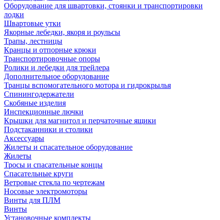
Оборудование для швартовки, стоянки и транспортировки
лодки
Швартовые утки
Якорные лебедки, якоря и роульсы
Трапы, лестницы
Кранцы и отпорные крюки
Транспортировочные опоры
Ролики и лебедки для трейлера
Дополнительное оборудование
Транцы вспомогательного мотора и гидрокрылья
Спинингодержатели
Скобяные изделия
Инспекционные лючки
Крышки для магнитол и перчаточные ящики
Подстаканники и столики
Аксессуары
Жилеты и спасательное оборудование
Жилеты
Тросы и спасательные концы
Спасательные круги
Ветровые стекла по чертежам
Носовые электромоторы
Винты для ПЛМ
Винты
Установочные комплекты