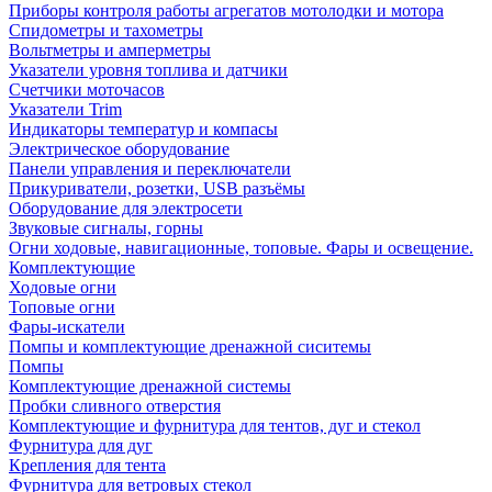
Приборы контроля работы агрегатов мотолодки и мотора
Спидометры и тахометры
Вольтметры и амперметры
Указатели уровня топлива и датчики
Счетчики моточасов
Указатели Trim
Индикаторы температур и компасы
Электрическое оборудование
Панели управления и переключатели
Прикуриватели, розетки, USB разъёмы
Оборудование для электросети
Звуковые сигналы, горны
Огни ходовые, навигационные, топовые. Фары и освещение.
Комплектующие
Ходовые огни
Топовые огни
Фары-искатели
Помпы и комплектующие дренажной сиситемы
Помпы
Комплектующие дренажной системы
Пробки сливного отверстия
Комплектующие и фурнитура для тентов, дуг и стекол
Фурнитура для дуг
Крепления для тента
Фурнитура для ветровых стекол