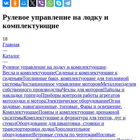
Рулевое управление на лодку и
комплектующие
18
Главная
—
Каталог
—
Рулевое управление на лодку и комплектующие
Весла и комплектующие
Сиденья и комплектующие к
сиденьям
Топливные баки, комплектующие для топливной
системы
Дистанционное управление мотором
Металлоизделия
собственного производства
Чехлы для моторов
Пайолы и
накладки торпедо
Приборы контроля работы агрегатов
мотолодки и мотора
Электрическое оборудование
Огни
ходовые, навигационные, топовые. Фары и освещение.
Комплектующие
Помпы и комплектующие дренажной
сиситемы
Комплектующие и фурнитура для тентов, дуг и
стекол
Оборудование для швартовки, стоянки и
транспортировки лодки
Дополнительное
оборудование
Ветровые стекла по чертежам
Носовые