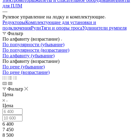
электромоторы
Жилеты и спасательное оборудование
Винты
для ПЛМ
—
Рулевое управление на лодку и комплектующие
Редукторы
Комплектующие для установки и
подключения
Рули
Тяги и опоры троса
Удлинители румпеля
Фильтр
По алфавиту (возрастание)
По популярности (убывание)
По популярности (возрастание)
По алфавиту (убывание)
По алфавиту (возрастание)
По цене (убывание)
По цене (возрастание)
Фильтр
Цена
Цена
6 400
7 450
8 500