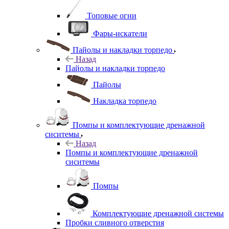
Топовые огни
Фары-искатели
Пайолы и накладки торпедо
Назад
Пайолы и накладки торпедо
Пайолы
Накладка торпедо
Помпы и комплектующие дренажной
сиситемы
Назад
Помпы и комплектующие дренажной
сиситемы
Помпы
Комплектующие дренажной системы
Пробки сливного отверстия