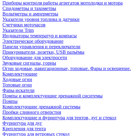
Приборы контроля работы агрегатов мотолодки и мотора
Спидометры и тахометры
Вольтметры и амперметры
Указатели уровня топлива и датчики
Счетчики моточасов
Указатели Trim
Индикаторы температур и компасы
Электрическое оборудование
Панели управления и переключатели
Прикуриватели, розетки, USB разъёмы
Оборудование для электросети
Звуковые сигналы, горны
Огни ходовые, навигационные, топовые. Фары и освещение.
Комплектующие
Ходовые огни
Топовые огни
Фары-искатели
Помпы и комплектующие дренажной сиситемы
Помпы
Комплектующие дренажной системы
Пробки сливного отверстия
Комплектующие и фурнитура для тентов, дуг и стекол
Фурнитура для дуг
Крепления для тента
Фурнитура для ветровых стекол