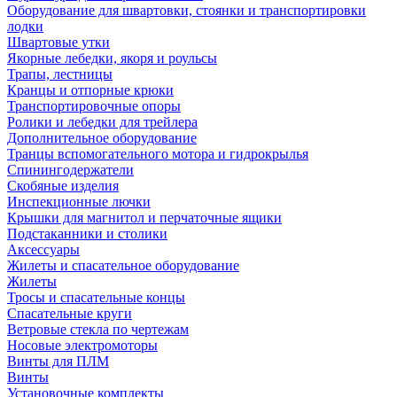
Оборудование для швартовки, стоянки и транспортировки
лодки
Швартовые утки
Якорные лебедки, якоря и роульсы
Трапы, лестницы
Кранцы и отпорные крюки
Транспортировочные опоры
Ролики и лебедки для трейлера
Дополнительное оборудование
Транцы вспомогательного мотора и гидрокрылья
Спинингодержатели
Скобяные изделия
Инспекционные лючки
Крышки для магнитол и перчаточные ящики
Подстаканники и столики
Аксессуары
Жилеты и спасательное оборудование
Жилеты
Тросы и спасательные концы
Спасательные круги
Ветровые стекла по чертежам
Носовые электромоторы
Винты для ПЛМ
Винты
Установочные комплекты