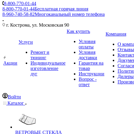
8-800-770-01-44
8-800-770-01-44
Бесплатная горячая линия
8-960-740-58-82
Многоканальный номер телефона
г. Кострома, ул. Московская 90
Как купить
Компания
Условия
Услуги
О комп
оплаты
Отзывы
Ремонт и
Условия
Контак
тюнинг
доставки
Докуме
Акции
Индивидуальное
Гарантия на
Соглас
изготовление
товар
Полити
дуг
Инструкции
Дилеры
Вопрос -
Произв
ответ
Войти
Каталог
ВЕТРОВЫЕ СТЕКЛА