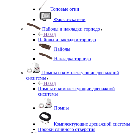
Топовые огни
Фары-искатели
Пайолы и накладки торпедо
Назад
Пайолы и накладки торпедо
Пайолы
Накладка торпедо
Помпы и комплектующие дренажной
сиситемы
Назад
Помпы и комплектующие дренажной
сиситемы
Помпы
Комплектующие дренажной системы
Пробки сливного отверстия