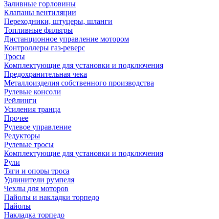
Заливные горловины
Клапаны вентиляции
Переходники, штуцеры, шланги
Топливные фильтры
Дистанционное управление мотором
Контроллеры газ-реверс
Тросы
Комплектующие для установки и подключения
Предохранительная чека
Металлоизделия собственного производства
Рулевые консоли
Рейлинги
Усиления транца
Прочее
Рулевое управление
Редукторы
Рулевые тросы
Комплектующие для установки и подключения
Рули
Тяги и опоры троса
Удлинители румпеля
Чехлы для моторов
Пайолы и накладки торпедо
Пайолы
Накладка торпедо