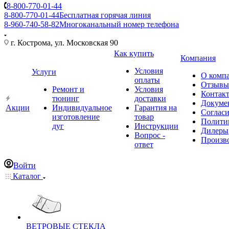
8-800-770-01-44
8-800-770-01-44
Бесплатная горячая линия
8-960-740-58-82
Многоканальный номер телефона
г. Кострома, ул. Московская 90
Как купить
Компания
Условия
Услуги
О комп
оплаты
Отзывы
Ремонт и
Условия
Контак
тюнинг
доставки
Докуме
Акции
Индивидуальное
Гарантия на
Соглас
изготовление
товар
Полити
дуг
Инструкции
Дилеры
Вопрос -
Произв
ответ
Войти
Каталог
ВЕТРОВЫЕ СТЕКЛА