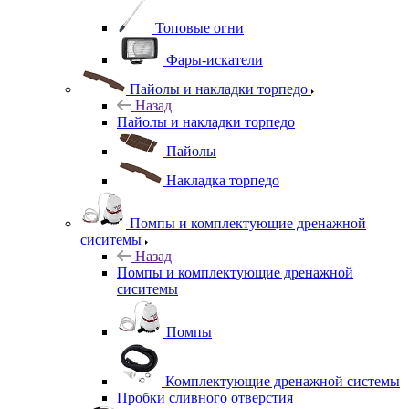
Топовые огни
Фары-искатели
Пайолы и накладки торпедо
Назад
Пайолы и накладки торпедо
Пайолы
Накладка торпедо
Помпы и комплектующие дренажной
сиситемы
Назад
Помпы и комплектующие дренажной
сиситемы
Помпы
Комплектующие дренажной системы
Пробки сливного отверстия