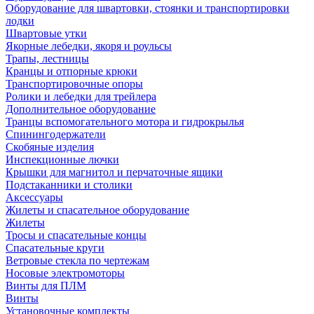
Оборудование для швартовки, стоянки и транспортировки
лодки
Швартовые утки
Якорные лебедки, якоря и роульсы
Трапы, лестницы
Кранцы и отпорные крюки
Транспортировочные опоры
Ролики и лебедки для трейлера
Дополнительное оборудование
Транцы вспомогательного мотора и гидрокрылья
Спинингодержатели
Скобяные изделия
Инспекционные лючки
Крышки для магнитол и перчаточные ящики
Подстаканники и столики
Аксессуары
Жилеты и спасательное оборудование
Жилеты
Тросы и спасательные концы
Спасательные круги
Ветровые стекла по чертежам
Носовые электромоторы
Винты для ПЛМ
Винты
Установочные комплекты