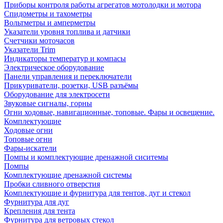
Приборы контроля работы агрегатов мотолодки и мотора
Спидометры и тахометры
Вольтметры и амперметры
Указатели уровня топлива и датчики
Счетчики моточасов
Указатели Trim
Индикаторы температур и компасы
Электрическое оборудование
Панели управления и переключатели
Прикуриватели, розетки, USB разъёмы
Оборудование для электросети
Звуковые сигналы, горны
Огни ходовые, навигационные, топовые. Фары и освещение.
Комплектующие
Ходовые огни
Топовые огни
Фары-искатели
Помпы и комплектующие дренажной сиситемы
Помпы
Комплектующие дренажной системы
Пробки сливного отверстия
Комплектующие и фурнитура для тентов, дуг и стекол
Фурнитура для дуг
Крепления для тента
Фурнитура для ветровых стекол