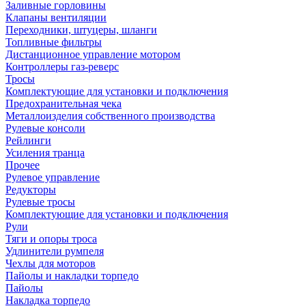
Заливные горловины
Клапаны вентиляции
Переходники, штуцеры, шланги
Топливные фильтры
Дистанционное управление мотором
Контроллеры газ-реверс
Тросы
Комплектующие для установки и подключения
Предохранительная чека
Металлоизделия собственного производства
Рулевые консоли
Рейлинги
Усиления транца
Прочее
Рулевое управление
Редукторы
Рулевые тросы
Комплектующие для установки и подключения
Рули
Тяги и опоры троса
Удлинители румпеля
Чехлы для моторов
Пайолы и накладки торпедо
Пайолы
Накладка торпедо