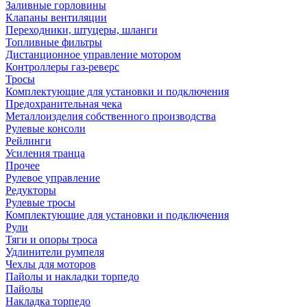
Заливные горловины
Клапаны вентиляции
Переходники, штуцеры, шланги
Топливные фильтры
Дистанционное управление мотором
Контроллеры газ-реверс
Тросы
Комплектующие для установки и подключения
Предохранительная чека
Металлоизделия собственного производства
Рулевые консоли
Рейлинги
Усиления транца
Прочее
Рулевое управление
Редукторы
Рулевые тросы
Комплектующие для установки и подключения
Рули
Тяги и опоры троса
Удлинители румпеля
Чехлы для моторов
Пайолы и накладки торпедо
Пайолы
Накладка торпедо