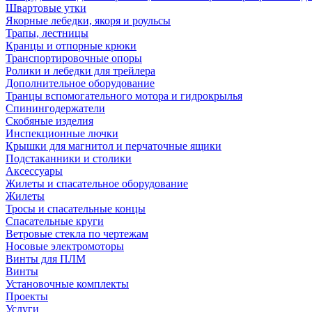
Швартовые утки
Якорные лебедки, якоря и роульсы
Трапы, лестницы
Кранцы и отпорные крюки
Транспортировочные опоры
Ролики и лебедки для трейлера
Дополнительное оборудование
Транцы вспомогательного мотора и гидрокрылья
Спинингодержатели
Скобяные изделия
Инспекционные лючки
Крышки для магнитол и перчаточные ящики
Подстаканники и столики
Аксессуары
Жилеты и спасательное оборудование
Жилеты
Тросы и спасательные концы
Спасательные круги
Ветровые стекла по чертежам
Носовые электромоторы
Винты для ПЛМ
Винты
Установочные комплекты
Проекты
Услуги