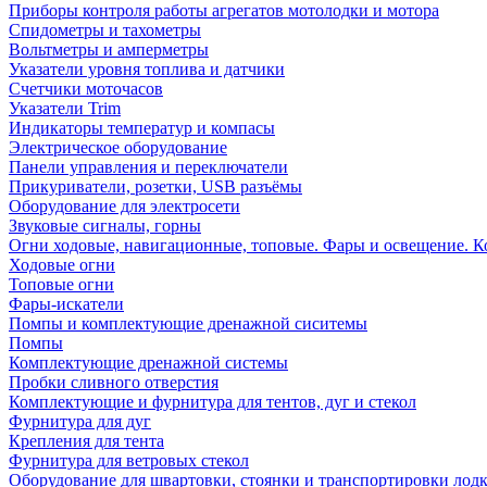
Приборы контроля работы агрегатов мотолодки и мотора
Спидометры и тахометры
Вольтметры и амперметры
Указатели уровня топлива и датчики
Счетчики моточасов
Указатели Trim
Индикаторы температур и компасы
Электрическое оборудование
Панели управления и переключатели
Прикуриватели, розетки, USB разъёмы
Оборудование для электросети
Звуковые сигналы, горны
Огни ходовые, навигационные, топовые. Фары и освещение. 
Ходовые огни
Топовые огни
Фары-искатели
Помпы и комплектующие дренажной сиситемы
Помпы
Комплектующие дренажной системы
Пробки сливного отверстия
Комплектующие и фурнитура для тентов, дуг и стекол
Фурнитура для дуг
Крепления для тента
Фурнитура для ветровых стекол
Оборудование для швартовки, стоянки и транспортировки лод