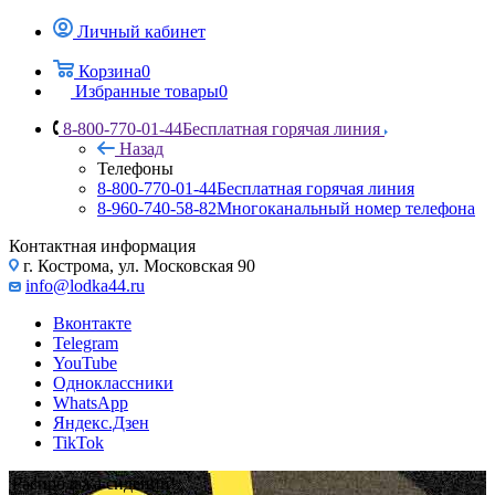
Личный кабинет
Корзина
0
Избранные товары
0
8-800-770-01-44
Бесплатная горячая линия
Назад
Телефоны
8-800-770-01-44
Бесплатная горячая линия
8-960-740-58-82
Многоканальный номер телефона
Контактная информация
г. Кострома, ул. Московская 90
info@lodka44.ru
Вконтакте
Telegram
YouTube
Одноклассники
WhatsApp
Яндекс.Дзен
TikTok
Распродажа сидений!