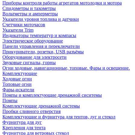
Приборы контроля работы агрегатов мотолодки и мотора
Спидометры и тахометры
Вольтметры и амперметры
Указатели уровня топлива и датчики
Счетчики моточасов
Указатели Trim
Индикаторы температур и компасы
Электрическое оборудование
Панели управления и переключатели
Прикуриватели, розетки, USB разъёмы
Оборудование для электросети
Звуковые сигналы, горны
Огни ходовые, навигационные, топовые. Фары и освещение.
Комплектующие
Ходовые огни
Топовые огни
Фары-искатели
Помпы и комплектующие дренажной сиситемы
Помпы
Комплектующие дренажной системы
Пробки сливного отверстия
Комплектующие и фурнитура для тентов, дуг и стекол
Фурнитура для дуг
Крепления для тента
Фурнитура для ветровых стекол