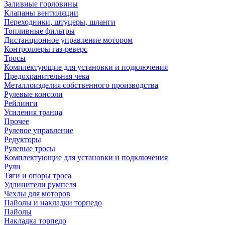
Заливные горловины
Клапаны вентиляции
Переходники, штуцеры, шланги
Топливные фильтры
Дистанционное управление мотором
Контроллеры газ-реверс
Тросы
Комплектующие для установки и подключения
Предохранительная чека
Металлоизделия собственного производства
Рулевые консоли
Рейлинги
Усиления транца
Прочее
Рулевое управление
Редукторы
Рулевые тросы
Комплектующие для установки и подключения
Рули
Тяги и опоры троса
Удлинители румпеля
Чехлы для моторов
Пайолы и накладки торпедо
Пайолы
Накладка торпедо