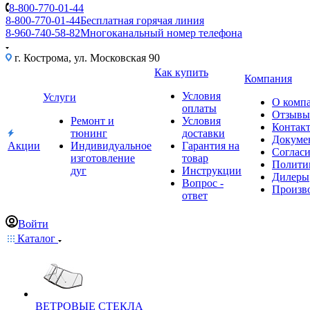
8-800-770-01-44
8-800-770-01-44
Бесплатная горячая линия
8-960-740-58-82
Многоканальный номер телефона
г. Кострома, ул. Московская 90
Как купить
Компания
Условия
Услуги
О комп
оплаты
Отзывы
Ремонт и
Условия
Контак
тюнинг
доставки
Докуме
Акции
Индивидуальное
Гарантия на
Соглас
изготовление
товар
Полити
дуг
Инструкции
Дилеры
Вопрос -
Произв
ответ
Войти
Каталог
ВЕТРОВЫЕ СТЕКЛА