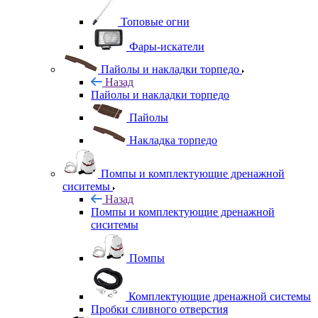
Топовые огни
Фары-искатели
Пайолы и накладки торпедо
Назад
Пайолы и накладки торпедо
Пайолы
Накладка торпедо
Помпы и комплектующие дренажной
сиситемы
Назад
Помпы и комплектующие дренажной
сиситемы
Помпы
Комплектующие дренажной системы
Пробки сливного отверстия