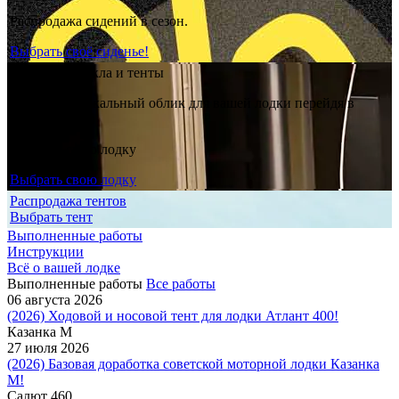
Распродажа сидений в сезон.
Выбрать своё сиденье!
Ветровые стекла и тенты
Создайте уникальный облик для вашей лодки перейдя в
конфигуратор
Выбрать свою лодку
Выбрать свою лодку
Распродажа тентов
Выбрать тент
Выполненные работы
Инструкции
Всё о вашей лодке
Выполненные работы
Все работы
06 августа 2026
(2026) Ходовой и носовой тент для лодки Атлант 400!
Казанка М
27 июля 2026
(2026) Базовая доработка советской моторной лодки Казанка
М!
Салют 460