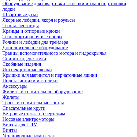
Оборудование для швартовки, стоянки и транспортировки
лодки
Швартовые утки
Якорные лебедки, якоря и роульсы
Трапы, лестницы
Кранцы и отпорные крюки
Транспортировочные опоры
Ролики и лебедки для трейлера
Дополнительное оборудование
Транцы вспомогательного мотора и гидрокрылья
Спинингодержатели
Скобяные изделия
Инспекционные лючки
Крышки для магнитол и перчаточные ящики
Подстаканники и столики
Аксессуары
Жилеты и спасательное оборудование
Жилеты
Тросы и спасательные концы
Спасательные круги
Ветровые стекла по чертежам
Носовые электромоторы
Винты для ПЛМ
Винты
Установочные комплекты