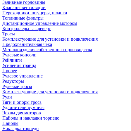
Заливные горловины
Клапаны вентиляции
Переходники, штуцеры, шланги
Топливные фильтры
Дистанционное управление мотором
Контроллеры газ-реверс
Тросы
Комплектующие для установки и подключения
Предохранительная чека
Металлоизделия собственного производства
Рулевые консоли
Рейлинги
Усиления транца
Прочее
Рулевое управление
Редукторы
Рулевые тросы
Комплектующие для установки и подключения
Рули
Тяги и опоры троса
Удлинители румпеля
Чехлы для моторов
Пайолы и накладки торпедо
Пайолы
Накладка торпедо