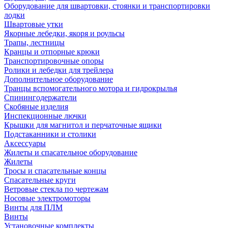
Оборудование для швартовки, стоянки и транспортировки
лодки
Швартовые утки
Якорные лебедки, якоря и роульсы
Трапы, лестницы
Кранцы и отпорные крюки
Транспортировочные опоры
Ролики и лебедки для трейлера
Дополнительное оборудование
Транцы вспомогательного мотора и гидрокрылья
Спинингодержатели
Скобяные изделия
Инспекционные лючки
Крышки для магнитол и перчаточные ящики
Подстаканники и столики
Аксессуары
Жилеты и спасательное оборудование
Жилеты
Тросы и спасательные концы
Спасательные круги
Ветровые стекла по чертежам
Носовые электромоторы
Винты для ПЛМ
Винты
Установочные комплекты