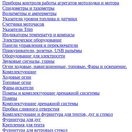
Приборы контроля работы агрегатов мотолодки и мотора
Спидометры и тахометры
Вольтметры и амперметры
Указатели уровня топлива и датчики
Счетчики моточасов
Указатели Trim
Индикаторы температур и компасы
Электрическое оборудование
Панели управления и переключатели
Прикуриватели, розетки, USB разъёмы
Оборудование для электросети
Звуковые сигналы, горны
Огни ходовые, навигационные, топовые. Фары и освещение.
Комплектующие
Ходовые огни
Топовые огни
Фары-искатели
Помпы и комплектующие дренажной сиситемы
Помпы
Комплектующие дренажной системы
Пробки сливного отверстия
Комплектующие и фурнитура для тентов, дуг и стекол
Фурнитура для дуг
Крепления для тента
Фурнитура для ветровых стекол