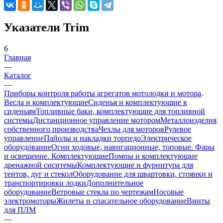
Указатели Trim
6
Главная
—
Каталог
—
Приборы контроля работы агрегатов мотолодки и мотора
Весла и комплектующие
Сиденья и комплектующие к
сиденьям
Топливные баки, комплектующие для топливной
системы
Дистанционное управление мотором
Металлоизделия
собственного производства
Чехлы для моторов
Рулевое
управление
Пайолы и накладки торпедо
Электрическое
оборудование
Огни ходовые, навигационные, топовые. Фары
и освещение. Комплектующие
Помпы и комплектующие
дренажной сиситемы
Комплектующие и фурнитура для
тентов, дуг и стекол
Оборудование для швартовки, стоянки и
транспортировки лодки
Дополнительное
оборудование
Ветровые стекла по чертежам
Носовые
электромоторы
Жилеты и спасательное оборудование
Винты
для ПЛМ
—