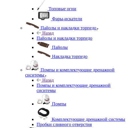
Топовые огни
Фары-искатели
Пайолы и накладки торпедо
Назад
Пайолы и накладки торпедо
Пайолы
Накладка торпедо
Помпы и комплектующие дренажной
сиситемы
Назад
Помпы и комплектующие дренажной
сиситемы
Помпы
Комплектующие дренажной системы
Пробки сливного отверстия