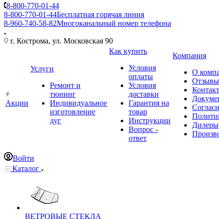
8-800-770-01-44
8-800-770-01-44
Бесплатная горячая линия
8-960-740-58-82
Многоканальный номер телефона
г. Кострома, ул. Московская 90
Как купить
Компания
Условия
Услуги
О комп
оплаты
Отзывы
Ремонт и
Условия
Контак
тюнинг
доставки
Докуме
Акции
Индивидуальное
Гарантия на
Соглас
изготовление
товар
Полити
дуг
Инструкции
Дилеры
Вопрос -
Произв
ответ
Войти
Каталог
ВЕТРОВЫЕ СТЕКЛА