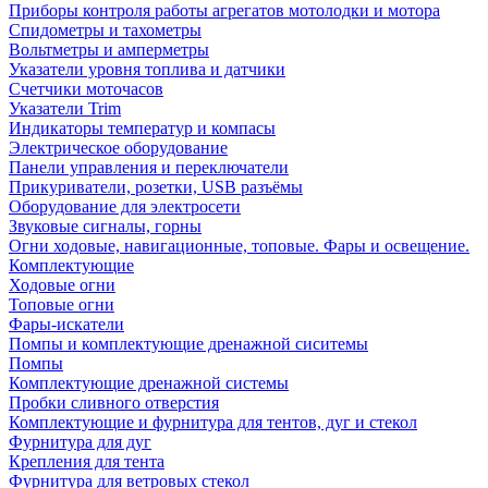
Приборы контроля работы агрегатов мотолодки и мотора
Спидометры и тахометры
Вольтметры и амперметры
Указатели уровня топлива и датчики
Счетчики моточасов
Указатели Trim
Индикаторы температур и компасы
Электрическое оборудование
Панели управления и переключатели
Прикуриватели, розетки, USB разъёмы
Оборудование для электросети
Звуковые сигналы, горны
Огни ходовые, навигационные, топовые. Фары и освещение.
Комплектующие
Ходовые огни
Топовые огни
Фары-искатели
Помпы и комплектующие дренажной сиситемы
Помпы
Комплектующие дренажной системы
Пробки сливного отверстия
Комплектующие и фурнитура для тентов, дуг и стекол
Фурнитура для дуг
Крепления для тента
Фурнитура для ветровых стекол