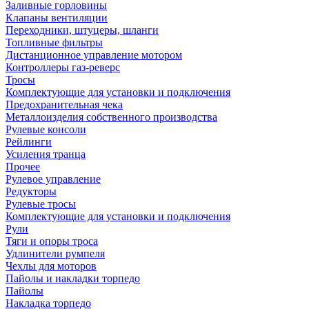
Заливные горловины
Клапаны вентиляции
Переходники, штуцеры, шланги
Топливные фильтры
Дистанционное управление мотором
Контроллеры газ-реверс
Тросы
Комплектующие для установки и подключения
Предохранительная чека
Металлоизделия собственного производства
Рулевые консоли
Рейлинги
Усиления транца
Прочее
Рулевое управление
Редукторы
Рулевые тросы
Комплектующие для установки и подключения
Рули
Тяги и опоры троса
Удлинители румпеля
Чехлы для моторов
Пайолы и накладки торпедо
Пайолы
Накладка торпедо