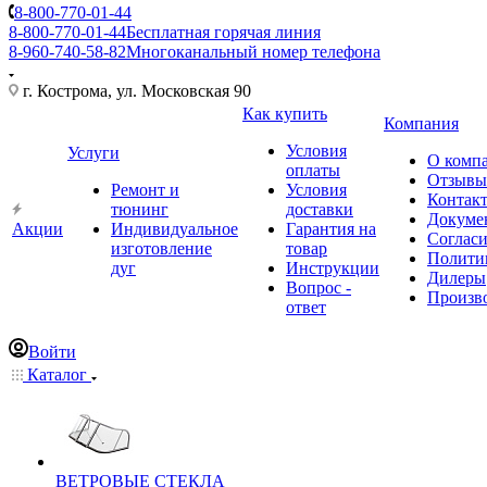
8-800-770-01-44
8-800-770-01-44
Бесплатная горячая линия
8-960-740-58-82
Многоканальный номер телефона
г. Кострома, ул. Московская 90
Как купить
Компания
Условия
Услуги
О комп
оплаты
Отзывы
Ремонт и
Условия
Контак
тюнинг
доставки
Докуме
Акции
Индивидуальное
Гарантия на
Соглас
изготовление
товар
Полити
дуг
Инструкции
Дилеры
Вопрос -
Произв
ответ
Войти
Каталог
ВЕТРОВЫЕ СТЕКЛА