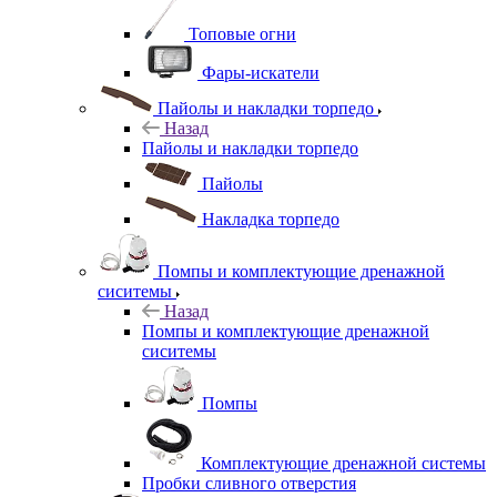
Топовые огни
Фары-искатели
Пайолы и накладки торпедо
Назад
Пайолы и накладки торпедо
Пайолы
Накладка торпедо
Помпы и комплектующие дренажной
сиситемы
Назад
Помпы и комплектующие дренажной
сиситемы
Помпы
Комплектующие дренажной системы
Пробки сливного отверстия