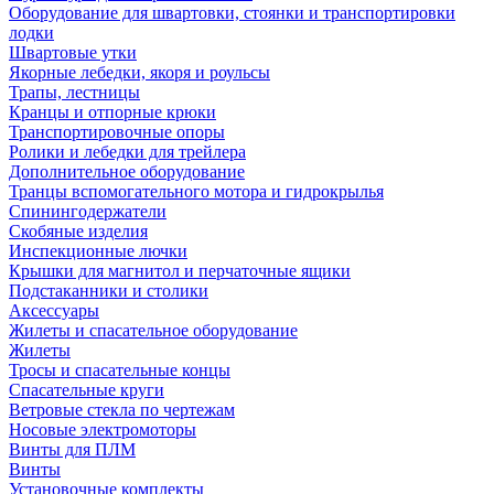
Оборудование для швартовки, стоянки и транспортировки
лодки
Швартовые утки
Якорные лебедки, якоря и роульсы
Трапы, лестницы
Кранцы и отпорные крюки
Транспортировочные опоры
Ролики и лебедки для трейлера
Дополнительное оборудование
Транцы вспомогательного мотора и гидрокрылья
Спинингодержатели
Скобяные изделия
Инспекционные лючки
Крышки для магнитол и перчаточные ящики
Подстаканники и столики
Аксессуары
Жилеты и спасательное оборудование
Жилеты
Тросы и спасательные концы
Спасательные круги
Ветровые стекла по чертежам
Носовые электромоторы
Винты для ПЛМ
Винты
Установочные комплекты