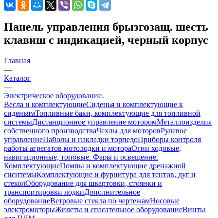
Панель управления брызгозащ. шесть
клавиш с индикацией, черный корпус
Главная
—
Каталог
—
Электрическое оборудование
Весла и комплектующие
Сиденья и комплектующие к
сиденьям
Топливные баки, комплектующие для топливной
системы
Дистанционное управление мотором
Металлоизделия
собственного производства
Чехлы для моторов
Рулевое
управление
Пайолы и накладки торпедо
Приборы контроля
работы агрегатов мотолодки и мотора
Огни ходовые,
навигационные, топовые. Фары и освещение.
Комплектующие
Помпы и комплектующие дренажной
сиситемы
Комплектующие и фурнитура для тентов, дуг и
стекол
Оборудование для швартовки, стоянки и
транспортировки лодки
Дополнительное
оборудование
Ветровые стекла по чертежам
Носовые
электромоторы
Жилеты и спасательное оборудование
Винты