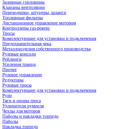
Заливные горловины
Клапаны вентиляции
Переходники, штуцеры, шланги
Топливные фильтры
Дистанционное управление мотором
Контроллеры газ-реверс
Тросы
Комплектующие для установки и подключения
Предохранительная чека
Металлоизделия собственного производства
Рулевые консоли
Рейлинги
Усиления транца
Прочее
Рулевое управление
Редукторы
Рулевые тросы
Комплектующие для установки и подключения
Рули
Тяги и опоры троса
Удлинители румпеля
Чехлы для моторов
Пайолы и накладки торпедо
Пайолы
Накладка торпедо