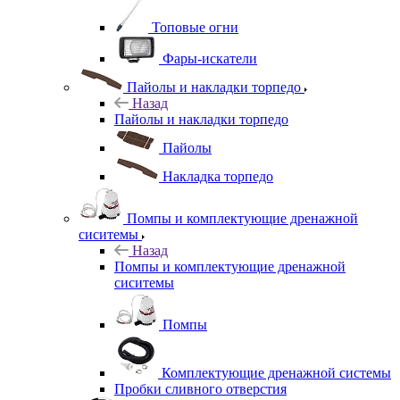
Топовые огни
Фары-искатели
Пайолы и накладки торпедо
Назад
Пайолы и накладки торпедо
Пайолы
Накладка торпедо
Помпы и комплектующие дренажной
сиситемы
Назад
Помпы и комплектующие дренажной
сиситемы
Помпы
Комплектующие дренажной системы
Пробки сливного отверстия