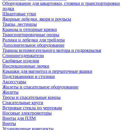
Оборудование для швартовки, стоянки и транспортировки
лодки
Швартовые утки
Якорные лебедки, якоря и роульсы
Трапы, лестницы
Кранцы и отпорные крюки
Транспортировочные опоры
Ролики и лебедки для трейлера
Дополнительное оборудование
Транцы вспомогательного мотора и гидрокрылья
Спинингодержатели
Скобяные изделия
Инспекционные лючки
Крышки для магнитол и перчаточные ящики
Подстаканники и столики
Аксессуары
Жилеты и спасательное оборудование
Жилеты
Тросы и спасательные концы
Спасательные круги
Ветровые стекла по чертежам
Носовые электромоторы
Винты для ПЛМ
Винты
Установочные комплекты