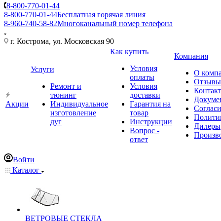
8-800-770-01-44
8-800-770-01-44
Бесплатная горячая линия
8-960-740-58-82
Многоканальный номер телефона
г. Кострома, ул. Московская 90
Как купить
Компания
Условия
Услуги
О комп
оплаты
Отзывы
Ремонт и
Условия
Контак
тюнинг
доставки
Докуме
Акции
Индивидуальное
Гарантия на
Соглас
изготовление
товар
Полити
дуг
Инструкции
Дилеры
Вопрос -
Произв
ответ
Войти
Каталог
ВЕТРОВЫЕ СТЕКЛА