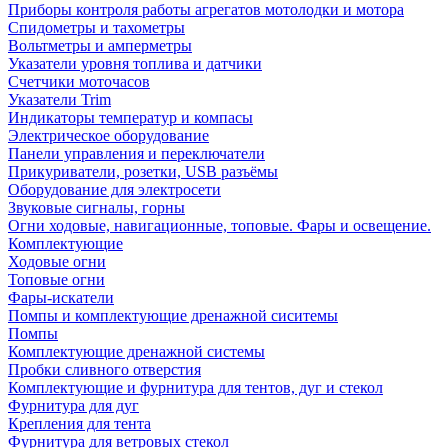
Приборы контроля работы агрегатов мотолодки и мотора
Спидометры и тахометры
Вольтметры и амперметры
Указатели уровня топлива и датчики
Счетчики моточасов
Указатели Trim
Индикаторы температур и компасы
Электрическое оборудование
Панели управления и переключатели
Прикуриватели, розетки, USB разъёмы
Оборудование для электросети
Звуковые сигналы, горны
Огни ходовые, навигационные, топовые. Фары и освещение.
Комплектующие
Ходовые огни
Топовые огни
Фары-искатели
Помпы и комплектующие дренажной сиситемы
Помпы
Комплектующие дренажной системы
Пробки сливного отверстия
Комплектующие и фурнитура для тентов, дуг и стекол
Фурнитура для дуг
Крепления для тента
Фурнитура для ветровых стекол