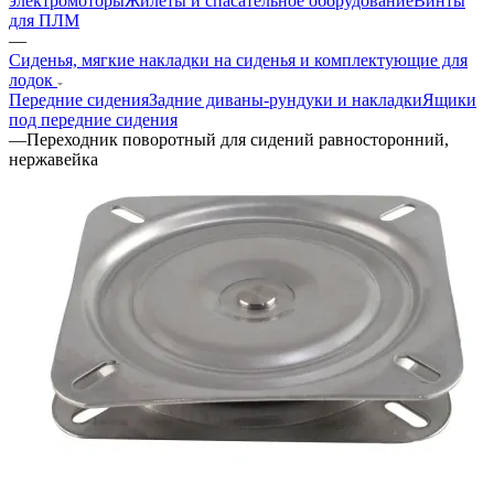
электромоторы
Жилеты и спасательное оборудование
Винты
для ПЛМ
—
Сиденья, мягкие накладки на сиденья и комплектующие для
лодок
Передние сидения
Задние диваны-рундуки и накладки
Ящики
под передние сидения
—
Переходник поворотный для сидений равносторонний,
нержавейка