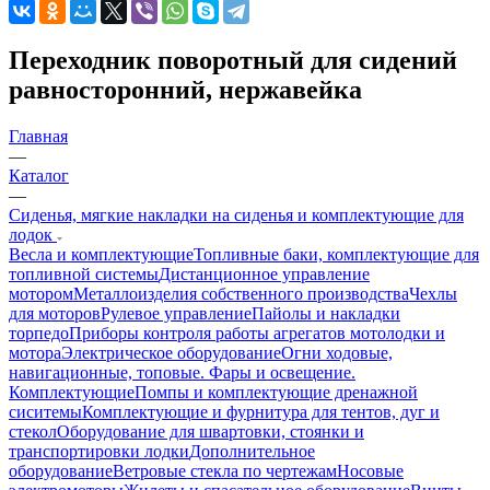
Переходник поворотный для сидений
равносторонний, нержавейка
Главная
—
Каталог
—
Сиденья, мягкие накладки на сиденья и комплектующие для
лодок
Весла и комплектующие
Топливные баки, комплектующие для
топливной системы
Дистанционное управление
мотором
Металлоизделия собственного производства
Чехлы
для моторов
Рулевое управление
Пайолы и накладки
торпедо
Приборы контроля работы агрегатов мотолодки и
мотора
Электрическое оборудование
Огни ходовые,
навигационные, топовые. Фары и освещение.
Комплектующие
Помпы и комплектующие дренажной
сиситемы
Комплектующие и фурнитура для тентов, дуг и
стекол
Оборудование для швартовки, стоянки и
транспортировки лодки
Дополнительное
оборудование
Ветровые стекла по чертежам
Носовые