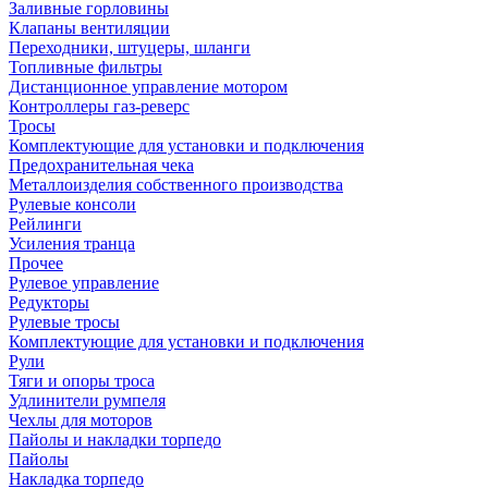
Заливные горловины
Клапаны вентиляции
Переходники, штуцеры, шланги
Топливные фильтры
Дистанционное управление мотором
Контроллеры газ-реверс
Тросы
Комплектующие для установки и подключения
Предохранительная чека
Металлоизделия собственного производства
Рулевые консоли
Рейлинги
Усиления транца
Прочее
Рулевое управление
Редукторы
Рулевые тросы
Комплектующие для установки и подключения
Рули
Тяги и опоры троса
Удлинители румпеля
Чехлы для моторов
Пайолы и накладки торпедо
Пайолы
Накладка торпедо