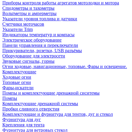
Приборы контроля работы агрегатов мотолодки и мотора
Спидометры и тахометры
Вольтметры и амперметры
Указатели уровня топлива и датчики
Счетчики моточасов
Указатели Trim
Индикаторы температур и компасы
Электрическое оборудование
Панели управления и переключатели
Прикуриватели, розетки, USB разъёмы
Оборудование для электросети
Звуковые сигналы, горны
Огни ходовые, навигационные, топовые. Фары и освещение.
Комплектующие
Ходовые огни
Топовые огни
Фары-искатели
Помпы и комплектующие дренажной сиситемы
Помпы
Комплектующие дренажной системы
Пробки сливного отверстия
Комплектующие и фурнитура для тентов, дуг и стекол
Фурнитура для дуг
Крепления для тента
Фурнитура для ветровых стекол