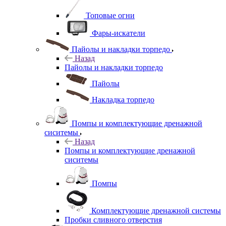
Топовые огни
Фары-искатели
Пайолы и накладки торпедо
Назад
Пайолы и накладки торпедо
Пайолы
Накладка торпедо
Помпы и комплектующие дренажной
сиситемы
Назад
Помпы и комплектующие дренажной
сиситемы
Помпы
Комплектующие дренажной системы
Пробки сливного отверстия