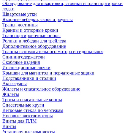
Оборудование для швартовки, стоянки и транспортировки
лодки
Швартовые утки
Якорные лебедки, якоря и роульсы
Трапы, лестницы
Кранцы и отпорные крюки
Транспортировочные опоры
Ролики и лебедки для трейлера
Дополнительное оборудование
Транцы вспомогательного мотора и гидрокрылья
Спинингодержатели
Скобяные изделия
Инспекционные лючки
Крышки для магнитол и перчаточные ящики
Подстаканники и столики
Аксессуары
Жилеты и спасательное оборудование
Жилеты
Тросы и спасательные концы
Спасательные круги
Ветровые стекла по чертежам
Носовые электромоторы
Винты для ПЛМ
Винты
Установочные комплекты