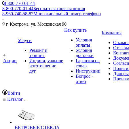
8-800-770-01-44
8-800-770-01-44
Бесплатная горячая линия
8-960-740-58-82
Многоканальный номер телефона
г. Кострома, ул. Московская 90
Как купить
Компания
Условия
Услуги
О комп
оплаты
Отзывы
Ремонт и
Условия
Контак
тюнинг
доставки
Докуме
Акции
Индивидуальное
Гарантия на
Соглас
изготовление
товар
Полити
дуг
Инструкции
Дилеры
Вопрос -
Произв
ответ
Войти
Каталог
ВЕТРОВЫЕ СТЕКЛА