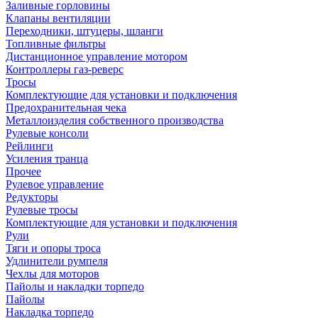
Заливные горловины
Клапаны вентиляции
Переходники, штуцеры, шланги
Топливные фильтры
Дистанционное управление мотором
Контроллеры газ-реверс
Тросы
Комплектующие для установки и подключения
Предохранительная чека
Металлоизделия собственного производства
Рулевые консоли
Рейлинги
Усиления транца
Прочее
Рулевое управление
Редукторы
Рулевые тросы
Комплектующие для установки и подключения
Рули
Тяги и опоры троса
Удлинители румпеля
Чехлы для моторов
Пайолы и накладки торпедо
Пайолы
Накладка торпедо