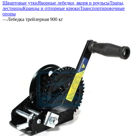
Швартовые утки
Якорные лебедки, якоря и роульсы
Трапы,
лестницы
Кранцы и отпорные крюки
Транспортировочные
опоры
—
Лебедка трейлерная 900 кг