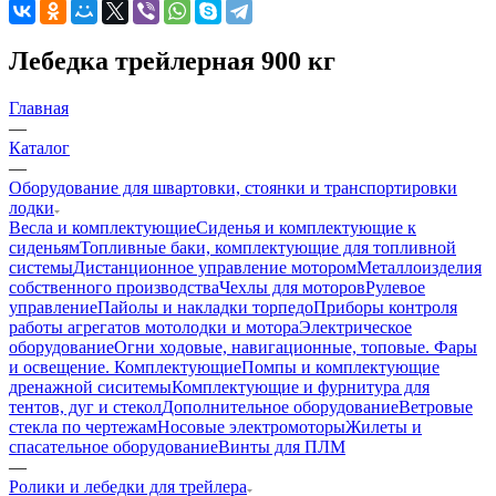
Лебедка трейлерная 900 кг
Главная
—
Каталог
—
Оборудование для швартовки, стоянки и транспортировки
лодки
Весла и комплектующие
Сиденья и комплектующие к
сиденьям
Топливные баки, комплектующие для топливной
системы
Дистанционное управление мотором
Металлоизделия
собственного производства
Чехлы для моторов
Рулевое
управление
Пайолы и накладки торпедо
Приборы контроля
работы агрегатов мотолодки и мотора
Электрическое
оборудование
Огни ходовые, навигационные, топовые. Фары
и освещение. Комплектующие
Помпы и комплектующие
дренажной сиситемы
Комплектующие и фурнитура для
тентов, дуг и стекол
Дополнительное оборудование
Ветровые
стекла по чертежам
Носовые электромоторы
Жилеты и
спасательное оборудование
Винты для ПЛМ
—
Ролики и лебедки для трейлера