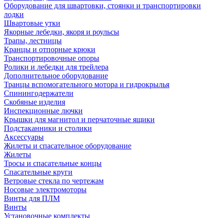
Оборудование для швартовки, стоянки и транспортировки
лодки
Швартовые утки
Якорные лебедки, якоря и роульсы
Трапы, лестницы
Кранцы и отпорные крюки
Транспортировочные опоры
Ролики и лебедки для трейлера
Дополнительное оборудование
Транцы вспомогательного мотора и гидрокрылья
Спинингодержатели
Скобяные изделия
Инспекционные лючки
Крышки для магнитол и перчаточные ящики
Подстаканники и столики
Аксессуары
Жилеты и спасательное оборудование
Жилеты
Тросы и спасательные концы
Спасательные круги
Ветровые стекла по чертежам
Носовые электромоторы
Винты для ПЛМ
Винты
Установочные комплекты