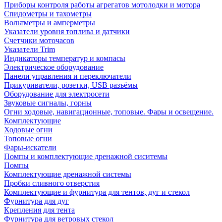
Приборы контроля работы агрегатов мотолодки и мотора
Спидометры и тахометры
Вольтметры и амперметры
Указатели уровня топлива и датчики
Счетчики моточасов
Указатели Trim
Индикаторы температур и компасы
Электрическое оборудование
Панели управления и переключатели
Прикуриватели, розетки, USB разъёмы
Оборудование для электросети
Звуковые сигналы, горны
Огни ходовые, навигационные, топовые. Фары и освещение.
Комплектующие
Ходовые огни
Топовые огни
Фары-искатели
Помпы и комплектующие дренажной сиситемы
Помпы
Комплектующие дренажной системы
Пробки сливного отверстия
Комплектующие и фурнитура для тентов, дуг и стекол
Фурнитура для дуг
Крепления для тента
Фурнитура для ветровых стекол