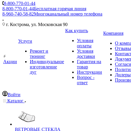
8-800-770-01-44
8-800-770-01-44
Бесплатная горячая линия
8-960-740-58-82
Многоканальный номер телефона
г. Кострома, ул. Московская 90
Как купить
Компания
Условия
Услуги
О комп
оплаты
Отзывы
Ремонт и
Условия
Контак
тюнинг
доставки
Докуме
Акции
Индивидуальное
Гарантия на
Соглас
изготовление
товар
Полити
дуг
Инструкции
Дилеры
Вопрос -
Произв
ответ
Войти
Каталог
ВЕТРОВЫЕ СТЕКЛА