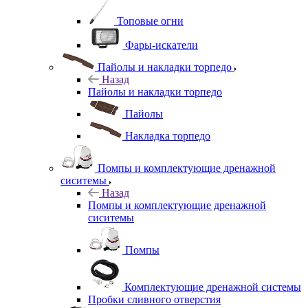
Топовые огни
Фары-искатели
Пайолы и накладки торпедо
Назад
Пайолы и накладки торпедо
Пайолы
Накладка торпедо
Помпы и комплектующие дренажной
сиситемы
Назад
Помпы и комплектующие дренажной
сиситемы
Помпы
Комплектующие дренажной системы
Пробки сливного отверстия