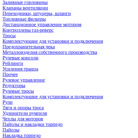
Заливные горловины
Клапаны вентиляции
Переходники, штуцеры, шланги
Топливные фильтры
Дистанционное управление мотором
Контроллеры газ-реверс
Тросы
Комплектующие для установки и подключения
Предохранительная чека
Металлоизделия собственного производства
Рулевые консоли
Рейлинги
Усиления транца
Прочее
Рулевое управление
Редукторы
Рулевые тросы
Комплектующие для установки и подключения
Рули
Тяги и опоры троса
Удлинители румпеля
Чехлы для моторов
Пайолы и накладки торпедо
Пайолы
Накладка торпедо