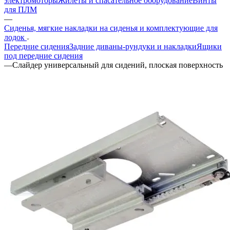
электромоторы
Жилеты и спасательное оборудование
Винты
для ПЛМ
—
Сиденья, мягкие накладки на сиденья и комплектующие для
лодок
Передние сидения
Задние диваны-рундуки и накладки
Ящики
под передние сидения
—
Слайдер универсальный для сидений, плоская поверхность