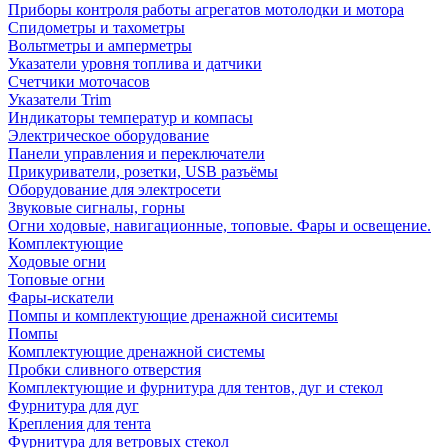
Приборы контроля работы агрегатов мотолодки и мотора
Спидометры и тахометры
Вольтметры и амперметры
Указатели уровня топлива и датчики
Счетчики моточасов
Указатели Trim
Индикаторы температур и компасы
Электрическое оборудование
Панели управления и переключатели
Прикуриватели, розетки, USB разъёмы
Оборудование для электросети
Звуковые сигналы, горны
Огни ходовые, навигационные, топовые. Фары и освещение.
Комплектующие
Ходовые огни
Топовые огни
Фары-искатели
Помпы и комплектующие дренажной сиситемы
Помпы
Комплектующие дренажной системы
Пробки сливного отверстия
Комплектующие и фурнитура для тентов, дуг и стекол
Фурнитура для дуг
Крепления для тента
Фурнитура для ветровых стекол