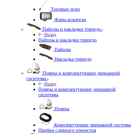
Топовые огни
Фары-искатели
Пайолы и накладки торпедо
Назад
Пайолы и накладки торпедо
Пайолы
Накладка торпедо
Помпы и комплектующие дренажной
сиситемы
Назад
Помпы и комплектующие дренажной
сиситемы
Помпы
Комплектующие дренажной системы
Пробки сливного отверстия