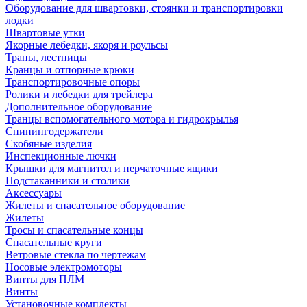
Оборудование для швартовки, стоянки и транспортировки
лодки
Швартовые утки
Якорные лебедки, якоря и роульсы
Трапы, лестницы
Кранцы и отпорные крюки
Транспортировочные опоры
Ролики и лебедки для трейлера
Дополнительное оборудование
Транцы вспомогательного мотора и гидрокрылья
Спинингодержатели
Скобяные изделия
Инспекционные лючки
Крышки для магнитол и перчаточные ящики
Подстаканники и столики
Аксессуары
Жилеты и спасательное оборудование
Жилеты
Тросы и спасательные концы
Спасательные круги
Ветровые стекла по чертежам
Носовые электромоторы
Винты для ПЛМ
Винты
Установочные комплекты