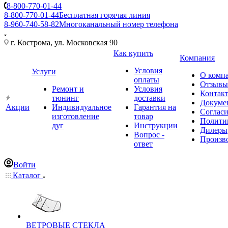
8-800-770-01-44
8-800-770-01-44
Бесплатная горячая линия
8-960-740-58-82
Многоканальный номер телефона
г. Кострома, ул. Московская 90
Как купить
Компания
Условия
Услуги
О комп
оплаты
Отзывы
Ремонт и
Условия
Контак
тюнинг
доставки
Докуме
Акции
Индивидуальное
Гарантия на
Соглас
изготовление
товар
Полити
дуг
Инструкции
Дилеры
Вопрос -
Произв
ответ
Войти
Каталог
ВЕТРОВЫЕ СТЕКЛА