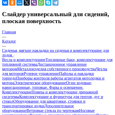
Слайдер универсальный для сидений,
плоская поверхность
Главная
—
Каталог
—
Сиденья, мягкие накладки на сиденья и комплектующие для
лодок
Весла и комплектующие
Топливные баки, комплектующие для
топливной системы
Дистанционное управление
мотором
Металлоизделия собственного производства
Чехлы
для моторов
Рулевое управление
Пайолы и накладки
торпедо
Приборы контроля работы агрегатов мотолодки и
мотора
Электрическое оборудование
Огни ходовые,
навигационные, топовые. Фары и освещение.
Комплектующие
Помпы и комплектующие дренажной
сиситемы
Комплектующие и фурнитура для тентов, дуг и
стекол
Оборудование для швартовки, стоянки и
транспортировки лодки
Дополнительное
оборудование
Ветровые стекла по чертежам
Носовые