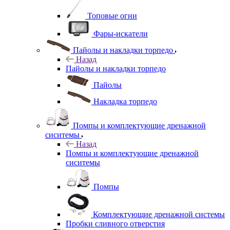
Топовые огни
Фары-искатели
Пайолы и накладки торпедо
Назад
Пайолы и накладки торпедо
Пайолы
Накладка торпедо
Помпы и комплектующие дренажной
сиситемы
Назад
Помпы и комплектующие дренажной
сиситемы
Помпы
Комплектующие дренажной системы
Пробки сливного отверстия