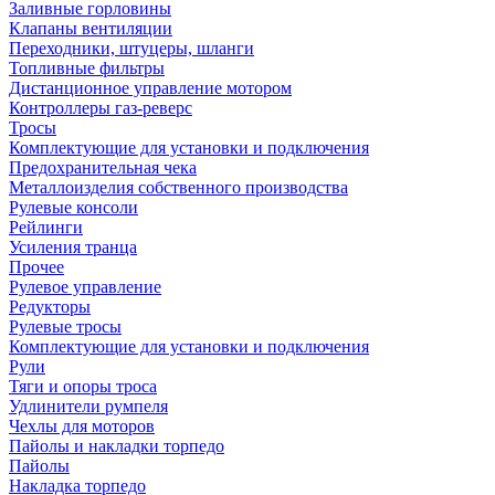
Заливные горловины
Клапаны вентиляции
Переходники, штуцеры, шланги
Топливные фильтры
Дистанционное управление мотором
Контроллеры газ-реверс
Тросы
Комплектующие для установки и подключения
Предохранительная чека
Металлоизделия собственного производства
Рулевые консоли
Рейлинги
Усиления транца
Прочее
Рулевое управление
Редукторы
Рулевые тросы
Комплектующие для установки и подключения
Рули
Тяги и опоры троса
Удлинители румпеля
Чехлы для моторов
Пайолы и накладки торпедо
Пайолы
Накладка торпедо