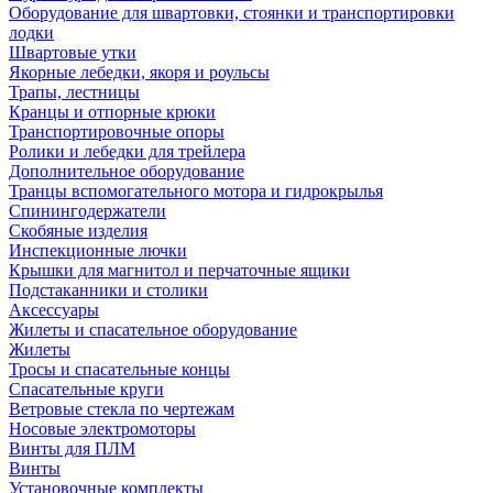
Оборудование для швартовки, стоянки и транспортировки
лодки
Швартовые утки
Якорные лебедки, якоря и роульсы
Трапы, лестницы
Кранцы и отпорные крюки
Транспортировочные опоры
Ролики и лебедки для трейлера
Дополнительное оборудование
Транцы вспомогательного мотора и гидрокрылья
Спинингодержатели
Скобяные изделия
Инспекционные лючки
Крышки для магнитол и перчаточные ящики
Подстаканники и столики
Аксессуары
Жилеты и спасательное оборудование
Жилеты
Тросы и спасательные концы
Спасательные круги
Ветровые стекла по чертежам
Носовые электромоторы
Винты для ПЛМ
Винты
Установочные комплекты