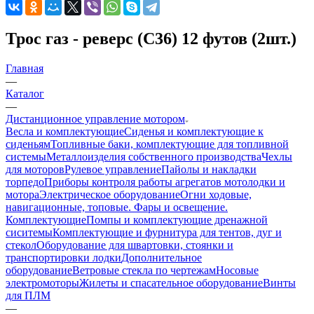
Трос газ - реверс (С36) 12 футов (2шт.)
Главная
—
Каталог
—
Дистанционное управление мотором
Весла и комплектующие
Сиденья и комплектующие к
сиденьям
Топливные баки, комплектующие для топливной
системы
Металлоизделия собственного производства
Чехлы
для моторов
Рулевое управление
Пайолы и накладки
торпедо
Приборы контроля работы агрегатов мотолодки и
мотора
Электрическое оборудование
Огни ходовые,
навигационные, топовые. Фары и освещение.
Комплектующие
Помпы и комплектующие дренажной
сиситемы
Комплектующие и фурнитура для тентов, дуг и
стекол
Оборудование для швартовки, стоянки и
транспортировки лодки
Дополнительное
оборудование
Ветровые стекла по чертежам
Носовые
электромоторы
Жилеты и спасательное оборудование
Винты
для ПЛМ
—