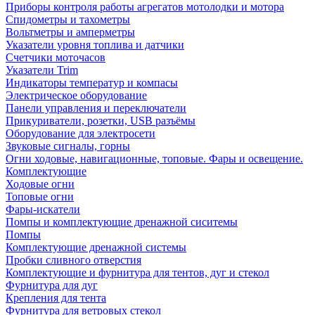
Приборы контроля работы агрегатов мотолодки и мотора
Спидометры и тахометры
Вольтметры и амперметры
Указатели уровня топлива и датчики
Счетчики моточасов
Указатели Trim
Индикаторы температур и компасы
Электрическое оборудование
Панели управления и переключатели
Прикуриватели, розетки, USB разъёмы
Оборудование для электросети
Звуковые сигналы, горны
Огни ходовые, навигационные, топовые. Фары и освещение.
Комплектующие
Ходовые огни
Топовые огни
Фары-искатели
Помпы и комплектующие дренажной сиситемы
Помпы
Комплектующие дренажной системы
Пробки сливного отверстия
Комплектующие и фурнитура для тентов, дуг и стекол
Фурнитура для дуг
Крепления для тента
Фурнитура для ветровых стекол