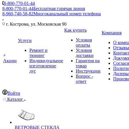
8-800-770-01-44
8-800-770-01-44
Бесплатная горячая линия
8-960-740-58-82
Многоканальный номер телефона
г. Кострома, ул. Московская 90
Как купить
Компания
Условия
Услуги
О комп
оплаты
Отзывы
Ремонт и
Условия
Контак
тюнинг
доставки
Докуме
Акции
Индивидуальное
Гарантия на
Соглас
изготовление
товар
Полити
дуг
Инструкции
Дилеры
Вопрос -
Произв
ответ
Войти
Каталог
ВЕТРОВЫЕ СТЕКЛА