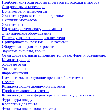
Приборы контроля работы агрегатов мотолодки и мотора
Спидометры и тахометры
Вольтметры и амперметры
Указатели уровня топлива и датчики
Счетчики моточасов
Указатели Trim
Индикаторы температур и компасы
Электрическое оборудование
Панели управления и переключатели
Прикуриватели, розетки, USB разъёмы
Оборудование для электросети
Звуковые сигналы, горны
Огни ходовые, навигационные, топовые. Фары и освещение.
Комплектующие
Ходовые огни
Топовые огни
Фары-искатели
Помпы и комплектующие дренажной сиситемы
Помпы
Комплектующие дренажной системы
Пробки сливного отверстия
Комплектующие и фурнитура для тентов, дуг и стекол
Фурнитура для дуг
Крепления для тента
Фурнитура для ветровых стекол