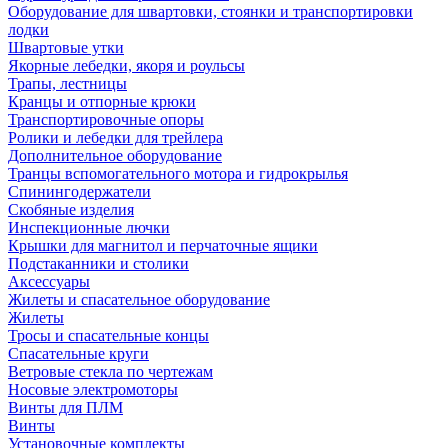
Оборудование для швартовки, стоянки и транспортировки
лодки
Швартовые утки
Якорные лебедки, якоря и роульсы
Трапы, лестницы
Кранцы и отпорные крюки
Транспортировочные опоры
Ролики и лебедки для трейлера
Дополнительное оборудование
Транцы вспомогательного мотора и гидрокрылья
Спинингодержатели
Скобяные изделия
Инспекционные лючки
Крышки для магнитол и перчаточные ящики
Подстаканники и столики
Аксессуары
Жилеты и спасательное оборудование
Жилеты
Тросы и спасательные концы
Спасательные круги
Ветровые стекла по чертежам
Носовые электромоторы
Винты для ПЛМ
Винты
Установочные комплекты