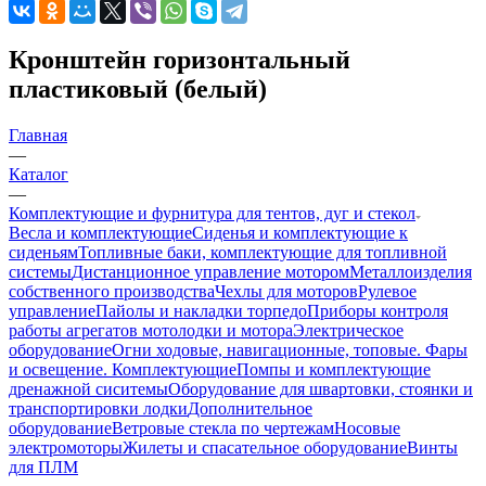
Кронштейн горизонтальный
пластиковый (белый)
Главная
—
Каталог
—
Комплектующие и фурнитура для тентов, дуг и стекол
Весла и комплектующие
Сиденья и комплектующие к
сиденьям
Топливные баки, комплектующие для топливной
системы
Дистанционное управление мотором
Металлоизделия
собственного производства
Чехлы для моторов
Рулевое
управление
Пайолы и накладки торпедо
Приборы контроля
работы агрегатов мотолодки и мотора
Электрическое
оборудование
Огни ходовые, навигационные, топовые. Фары
и освещение. Комплектующие
Помпы и комплектующие
дренажной сиситемы
Оборудование для швартовки, стоянки и
транспортировки лодки
Дополнительное
оборудование
Ветровые стекла по чертежам
Носовые
электромоторы
Жилеты и спасательное оборудование
Винты
для ПЛМ