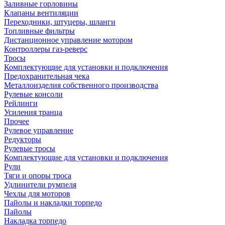
Заливные горловины
Клапаны вентиляции
Переходники, штуцеры, шланги
Топливные фильтры
Дистанционное управление мотором
Контроллеры газ-реверс
Тросы
Комплектующие для установки и подключения
Предохранительная чека
Металлоизделия собственного производства
Рулевые консоли
Рейлинги
Усиления транца
Прочее
Рулевое управление
Редукторы
Рулевые тросы
Комплектующие для установки и подключения
Рули
Тяги и опоры троса
Удлинители румпеля
Чехлы для моторов
Пайолы и накладки торпедо
Пайолы
Накладка торпедо