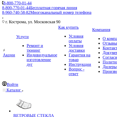
8-800-770-01-44
8-800-770-01-44
Бесплатная горячая линия
8-960-740-58-82
Многоканальный номер телефона
г. Кострома, ул. Московская 90
Как купить
Компания
Условия
Услуги
О комп
оплаты
Отзывы
Ремонт и
Условия
Контак
тюнинг
доставки
Докуме
Акции
Индивидуальное
Гарантия на
Соглас
изготовление
товар
Полити
дуг
Инструкции
Дилеры
Вопрос -
Произв
ответ
Войти
Каталог
ВЕТРОВЫЕ СТЕКЛА