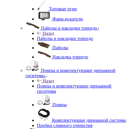
Топовые огни
Фары-искатели
Пайолы и накладки торпедо
Назад
Пайолы и накладки торпедо
Пайолы
Накладка торпедо
Помпы и комплектующие дренажной
сиситемы
Назад
Помпы и комплектующие дренажной
сиситемы
Помпы
Комплектующие дренажной системы
Пробки сливного отверстия