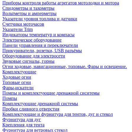
Приборы контроля работы агрегатов мотолодки и мотора
Спидометры и тахометры
Вольтметры и амперметры
Указатели уровня топлива и датчики
Счетчики моточасов
Указатели Trim
Индикаторы температур и компасы
Электрическое оборудование
Панели управления и переключатели
Прикуриватели, розетки, USB разъёмы
Оборудование для электросети
Звуковые сигналы, горны
Огни ходовые, навигационные, топовые. Фары и освещение.
Комплектующие
Ходовые огни
Топовые огни
Фары-искатели
Помпы и комплектующие дренажной сиситемы
Помпы
Комплектующие дренажной системы
Пробки сливного отверстия
Комплектующие и фурнитура для тентов, дуг и стекол
Фурнитура для дуг
Крепления для тента
Фурнитура для ветровых стекол