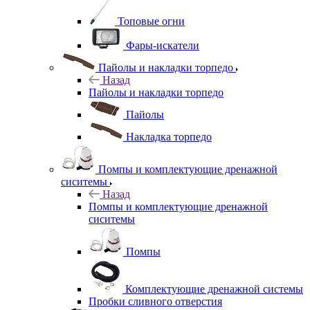
Топовые огни
Фары-искатели
Пайолы и накладки торпедо
Назад
Пайолы и накладки торпедо
Пайолы
Накладка торпедо
Помпы и комплектующие дренажной
сиситемы
Назад
Помпы и комплектующие дренажной
сиситемы
Помпы
Комплектующие дренажной системы
Пробки сливного отверстия