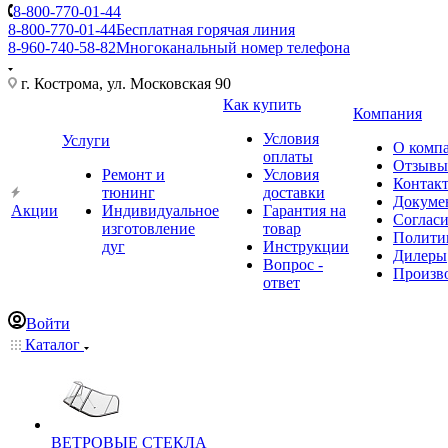
8-800-770-01-44
8-800-770-01-44
Бесплатная горячая линия
8-960-740-58-82
Многоканальный номер телефона
г. Кострома, ул. Московская 90
Как купить
Компания
Условия
Услуги
О комп
оплаты
Отзывы
Ремонт и
Условия
Контак
тюнинг
доставки
Докуме
Акции
Индивидуальное
Гарантия на
Соглас
изготовление
товар
Полити
дуг
Инструкции
Дилеры
Вопрос -
Произв
ответ
Войти
Каталог
ВЕТРОВЫЕ СТЕКЛА