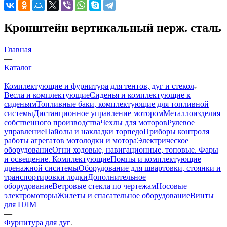
Кронштейн вертикальный нерж. сталь
Главная
—
Каталог
—
Комплектующие и фурнитура для тентов, дуг и стекол
Весла и комплектующие
Сиденья и комплектующие к
сиденьям
Топливные баки, комплектующие для топливной
системы
Дистанционное управление мотором
Металлоизделия
собственного производства
Чехлы для моторов
Рулевое
управление
Пайолы и накладки торпедо
Приборы контроля
работы агрегатов мотолодки и мотора
Электрическое
оборудование
Огни ходовые, навигационные, топовые. Фары
и освещение. Комплектующие
Помпы и комплектующие
дренажной сиситемы
Оборудование для швартовки, стоянки и
транспортировки лодки
Дополнительное
оборудование
Ветровые стекла по чертежам
Носовые
электромоторы
Жилеты и спасательное оборудование
Винты
для ПЛМ
—
Фурнитура для дуг