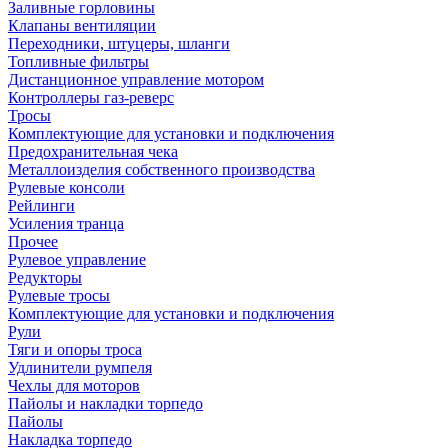
Заливные горловины
Клапаны вентиляции
Переходники, штуцеры, шланги
Топливные фильтры
Дистанционное управление мотором
Контроллеры газ-реверс
Тросы
Комплектующие для установки и подключения
Предохранительная чека
Металлоизделия собственного производства
Рулевые консоли
Рейлинги
Усиления транца
Прочее
Рулевое управление
Редукторы
Рулевые тросы
Комплектующие для установки и подключения
Рули
Тяги и опоры троса
Удлинители румпеля
Чехлы для моторов
Пайолы и накладки торпедо
Пайолы
Накладка торпедо