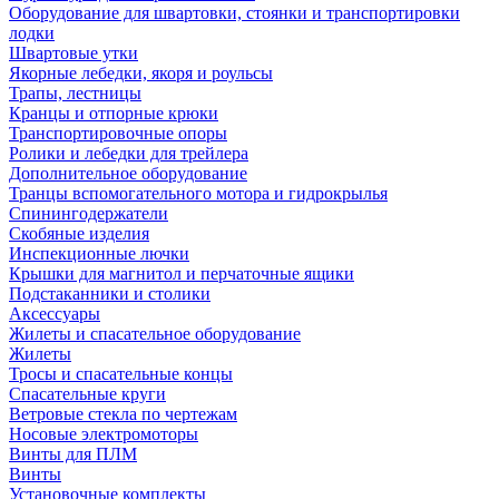
Оборудование для швартовки, стоянки и транспортировки
лодки
Швартовые утки
Якорные лебедки, якоря и роульсы
Трапы, лестницы
Кранцы и отпорные крюки
Транспортировочные опоры
Ролики и лебедки для трейлера
Дополнительное оборудование
Транцы вспомогательного мотора и гидрокрылья
Спинингодержатели
Скобяные изделия
Инспекционные лючки
Крышки для магнитол и перчаточные ящики
Подстаканники и столики
Аксессуары
Жилеты и спасательное оборудование
Жилеты
Тросы и спасательные концы
Спасательные круги
Ветровые стекла по чертежам
Носовые электромоторы
Винты для ПЛМ
Винты
Установочные комплекты