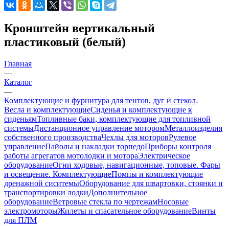
Кронштейн вертикальный
пластиковый (белый)
Главная
—
Каталог
—
Комплектующие и фурнитура для тентов, дуг и стекол
Весла и комплектующие
Сиденья и комплектующие к
сиденьям
Топливные баки, комплектующие для топливной
системы
Дистанционное управление мотором
Металлоизделия
собственного производства
Чехлы для моторов
Рулевое
управление
Пайолы и накладки торпедо
Приборы контроля
работы агрегатов мотолодки и мотора
Электрическое
оборудование
Огни ходовые, навигационные, топовые. Фары
и освещение. Комплектующие
Помпы и комплектующие
дренажной сиситемы
Оборудование для швартовки, стоянки и
транспортировки лодки
Дополнительное
оборудование
Ветровые стекла по чертежам
Носовые
электромоторы
Жилеты и спасательное оборудование
Винты
для ПЛМ