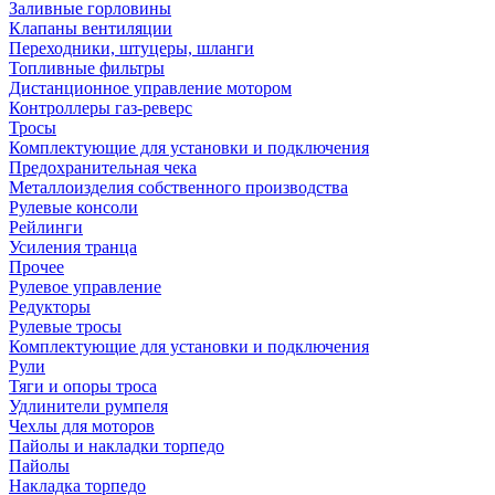
Заливные горловины
Клапаны вентиляции
Переходники, штуцеры, шланги
Топливные фильтры
Дистанционное управление мотором
Контроллеры газ-реверс
Тросы
Комплектующие для установки и подключения
Предохранительная чека
Металлоизделия собственного производства
Рулевые консоли
Рейлинги
Усиления транца
Прочее
Рулевое управление
Редукторы
Рулевые тросы
Комплектующие для установки и подключения
Рули
Тяги и опоры троса
Удлинители румпеля
Чехлы для моторов
Пайолы и накладки торпедо
Пайолы
Накладка торпедо