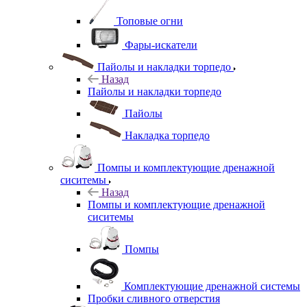
Топовые огни
Фары-искатели
Пайолы и накладки торпедо
Назад
Пайолы и накладки торпедо
Пайолы
Накладка торпедо
Помпы и комплектующие дренажной
сиситемы
Назад
Помпы и комплектующие дренажной
сиситемы
Помпы
Комплектующие дренажной системы
Пробки сливного отверстия