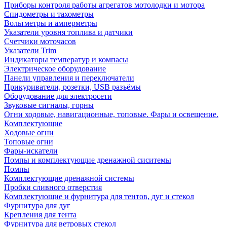
Приборы контроля работы агрегатов мотолодки и мотора
Спидометры и тахометры
Вольтметры и амперметры
Указатели уровня топлива и датчики
Счетчики моточасов
Указатели Trim
Индикаторы температур и компасы
Электрическое оборудование
Панели управления и переключатели
Прикуриватели, розетки, USB разъёмы
Оборудование для электросети
Звуковые сигналы, горны
Огни ходовые, навигационные, топовые. Фары и освещение.
Комплектующие
Ходовые огни
Топовые огни
Фары-искатели
Помпы и комплектующие дренажной сиситемы
Помпы
Комплектующие дренажной системы
Пробки сливного отверстия
Комплектующие и фурнитура для тентов, дуг и стекол
Фурнитура для дуг
Крепления для тента
Фурнитура для ветровых стекол