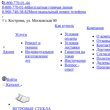
8-800-770-01-44
8-800-770-01-44
Бесплатная горячая линия
8-960-740-58-82
Многоканальный номер телефона
г. Кострома, ул. Московская 90
Как купить
Компания
Условия
Услуги
О комп
оплаты
Отзывы
Ремонт и
Условия
Контак
тюнинг
доставки
Докуме
Акции
Индивидуальное
Гарантия на
Соглас
изготовление
товар
Полити
дуг
Инструкции
Дилеры
Вопрос -
Произв
ответ
Войти
Каталог
ВЕТРОВЫЕ СТЕКЛА