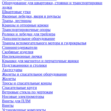
Оборудование для швартовки, стоянки и транспортировки
лодки
Швартовые утки
Якорные лебедки, якоря и роульсы
Трапы, лестницы
Кранцы и отпорные крюки
Транспортировочные опоры
Ролики и лебедки для трейлера
Дополнительное оборудование
Транцы вспомогательного мотора и гидрокрылья
Спинингодержатели
Скобяные изделия
Инспекционные лючки
Крышки для магнитол и перчаточные ящики
Подстаканники и столики
Аксессуары
Жилеты и спасательное оборудование
Жилеты
Тросы и спасательные концы
Спасательные круги
Ветровые стекла по чертежам
Носовые электромоторы
Винты для ПЛМ
Винты
Установочные комплекты