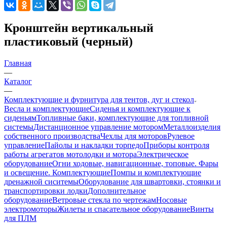
Кронштейн вертикальный
пластиковый (черный)
Главная
—
Каталог
—
Комплектующие и фурнитура для тентов, дуг и стекол
Весла и комплектующие
Сиденья и комплектующие к
сиденьям
Топливные баки, комплектующие для топливной
системы
Дистанционное управление мотором
Металлоизделия
собственного производства
Чехлы для моторов
Рулевое
управление
Пайолы и накладки торпедо
Приборы контроля
работы агрегатов мотолодки и мотора
Электрическое
оборудование
Огни ходовые, навигационные, топовые. Фары
и освещение. Комплектующие
Помпы и комплектующие
дренажной сиситемы
Оборудование для швартовки, стоянки и
транспортировки лодки
Дополнительное
оборудование
Ветровые стекла по чертежам
Носовые
электромоторы
Жилеты и спасательное оборудование
Винты
для ПЛМ