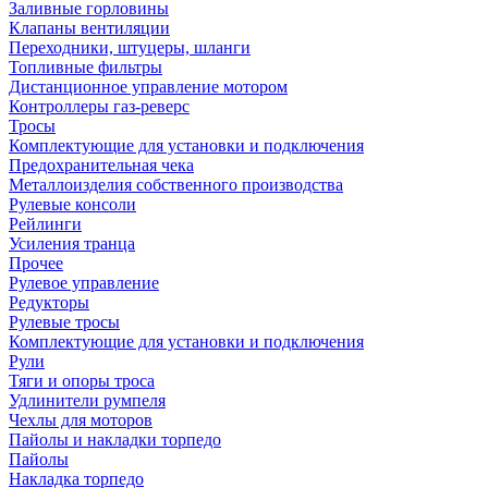
Заливные горловины
Клапаны вентиляции
Переходники, штуцеры, шланги
Топливные фильтры
Дистанционное управление мотором
Контроллеры газ-реверс
Тросы
Комплектующие для установки и подключения
Предохранительная чека
Металлоизделия собственного производства
Рулевые консоли
Рейлинги
Усиления транца
Прочее
Рулевое управление
Редукторы
Рулевые тросы
Комплектующие для установки и подключения
Рули
Тяги и опоры троса
Удлинители румпеля
Чехлы для моторов
Пайолы и накладки торпедо
Пайолы
Накладка торпедо