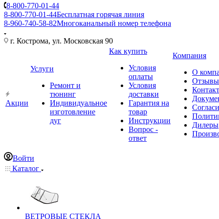
8-800-770-01-44
8-800-770-01-44
Бесплатная горячая линия
8-960-740-58-82
Многоканальный номер телефона
г. Кострома, ул. Московская 90
Как купить
Компания
Условия
Услуги
О комп
оплаты
Отзывы
Ремонт и
Условия
Контак
тюнинг
доставки
Докуме
Акции
Индивидуальное
Гарантия на
Соглас
изготовление
товар
Полити
дуг
Инструкции
Дилеры
Вопрос -
Произв
ответ
Войти
Каталог
ВЕТРОВЫЕ СТЕКЛА