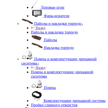
Топовые огни
Фары-искатели
Пайолы и накладки торпедо
Назад
Пайолы и накладки торпедо
Пайолы
Накладка торпедо
Помпы и комплектующие дренажной
сиситемы
Назад
Помпы и комплектующие дренажной
сиситемы
Помпы
Комплектующие дренажной системы
Пробки сливного отверстия