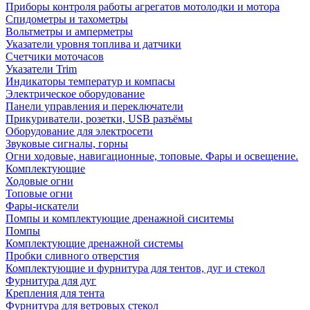
Приборы контроля работы агрегатов мотолодки и мотора
Спидометры и тахометры
Вольтметры и амперметры
Указатели уровня топлива и датчики
Счетчики моточасов
Указатели Trim
Индикаторы температур и компасы
Электрическое оборудование
Панели управления и переключатели
Прикуриватели, розетки, USB разъёмы
Оборудование для электросети
Звуковые сигналы, горны
Огни ходовые, навигационные, топовые. Фары и освещение.
Комплектующие
Ходовые огни
Топовые огни
Фары-искатели
Помпы и комплектующие дренажной сиситемы
Помпы
Комплектующие дренажной системы
Пробки сливного отверстия
Комплектующие и фурнитура для тентов, дуг и стекол
Фурнитура для дуг
Крепления для тента
Фурнитура для ветровых стекол