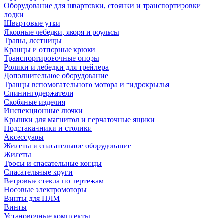
Оборудование для швартовки, стоянки и транспортировки
лодки
Швартовые утки
Якорные лебедки, якоря и роульсы
Трапы, лестницы
Кранцы и отпорные крюки
Транспортировочные опоры
Ролики и лебедки для трейлера
Дополнительное оборудование
Транцы вспомогательного мотора и гидрокрылья
Спинингодержатели
Скобяные изделия
Инспекционные лючки
Крышки для магнитол и перчаточные ящики
Подстаканники и столики
Аксессуары
Жилеты и спасательное оборудование
Жилеты
Тросы и спасательные концы
Спасательные круги
Ветровые стекла по чертежам
Носовые электромоторы
Винты для ПЛМ
Винты
Установочные комплекты