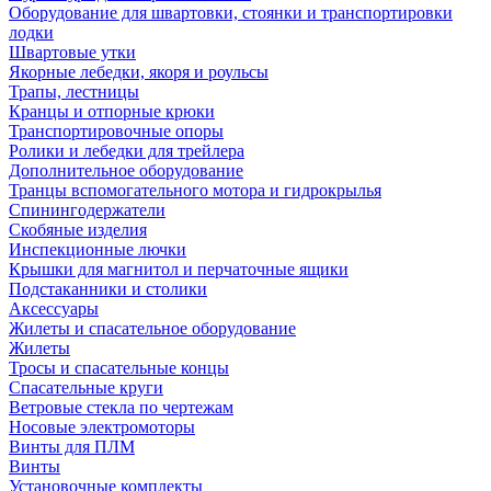
Оборудование для швартовки, стоянки и транспортировки
лодки
Швартовые утки
Якорные лебедки, якоря и роульсы
Трапы, лестницы
Кранцы и отпорные крюки
Транспортировочные опоры
Ролики и лебедки для трейлера
Дополнительное оборудование
Транцы вспомогательного мотора и гидрокрылья
Спинингодержатели
Скобяные изделия
Инспекционные лючки
Крышки для магнитол и перчаточные ящики
Подстаканники и столики
Аксессуары
Жилеты и спасательное оборудование
Жилеты
Тросы и спасательные концы
Спасательные круги
Ветровые стекла по чертежам
Носовые электромоторы
Винты для ПЛМ
Винты
Установочные комплекты