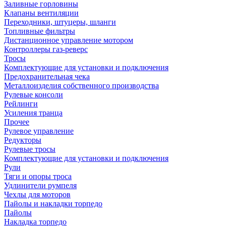
Заливные горловины
Клапаны вентиляции
Переходники, штуцеры, шланги
Топливные фильтры
Дистанционное управление мотором
Контроллеры газ-реверс
Тросы
Комплектующие для установки и подключения
Предохранительная чека
Металлоизделия собственного производства
Рулевые консоли
Рейлинги
Усиления транца
Прочее
Рулевое управление
Редукторы
Рулевые тросы
Комплектующие для установки и подключения
Рули
Тяги и опоры троса
Удлинители румпеля
Чехлы для моторов
Пайолы и накладки торпедо
Пайолы
Накладка торпедо