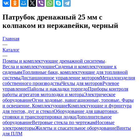
Патрубок дренажный 25 мм с
колпаком из нержавейки, черный
Главная
—
Каталог
—
Помпы и комплектующие дренажной сиситемы
Весла и комплектующие
Сиденья и комплектующие к
сиденьям
Топливные баки, комплектующие для топливной
системы
Дистанционное управление мотором
Металлоизделия
собственного производства
Чехлы для моторов
Рулевое
управление
Пайолы и накладки торпедо
Приборы контроля
работы агрегатов мотолодки и мотора
Электрическое
оборудование
Огни ходовые, навигационные, топовые. Фары
и освещение. Комплектующие
Комплектующие и фурнитура
для тентов, дуг и стекол
Оборудование для швартовки,
стоянки и транспортировки лодки
Дополнительное
оборудование
Ветровые стекла по чертежам
Носовые
электромоторы
Жилеты и спасательное оборудование
Винты
для ПЛМ