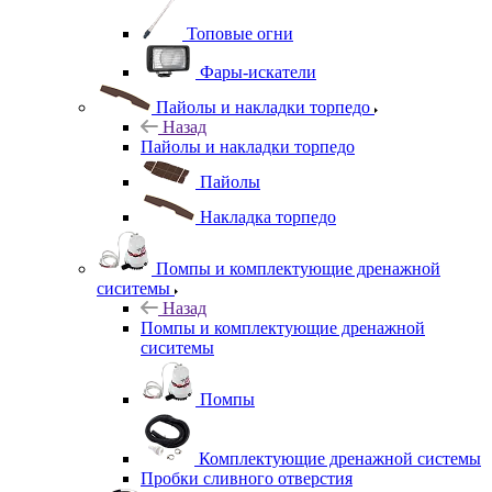
Топовые огни
Фары-искатели
Пайолы и накладки торпедо
Назад
Пайолы и накладки торпедо
Пайолы
Накладка торпедо
Помпы и комплектующие дренажной
сиситемы
Назад
Помпы и комплектующие дренажной
сиситемы
Помпы
Комплектующие дренажной системы
Пробки сливного отверстия