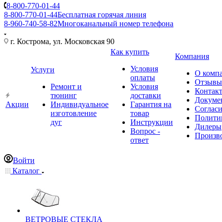
8-800-770-01-44
8-800-770-01-44
Бесплатная горячая линия
8-960-740-58-82
Многоканальный номер телефона
г. Кострома, ул. Московская 90
Как купить
Компания
Условия
Услуги
О комп
оплаты
Отзывы
Ремонт и
Условия
Контак
тюнинг
доставки
Докуме
Акции
Индивидуальное
Гарантия на
Соглас
изготовление
товар
Полити
дуг
Инструкции
Дилеры
Вопрос -
Произв
ответ
Войти
Каталог
ВЕТРОВЫЕ СТЕКЛА