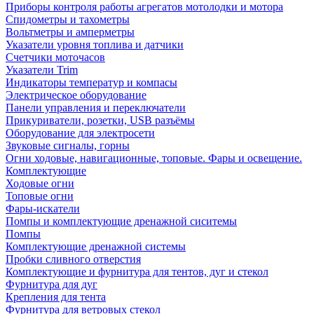
Приборы контроля работы агрегатов мотолодки и мотора
Спидометры и тахометры
Вольтметры и амперметры
Указатели уровня топлива и датчики
Счетчики моточасов
Указатели Trim
Индикаторы температур и компасы
Электрическое оборудование
Панели управления и переключатели
Прикуриватели, розетки, USB разъёмы
Оборудование для электросети
Звуковые сигналы, горны
Огни ходовые, навигационные, топовые. Фары и освещение.
Комплектующие
Ходовые огни
Топовые огни
Фары-искатели
Помпы и комплектующие дренажной сиситемы
Помпы
Комплектующие дренажной системы
Пробки сливного отверстия
Комплектующие и фурнитура для тентов, дуг и стекол
Фурнитура для дуг
Крепления для тента
Фурнитура для ветровых стекол