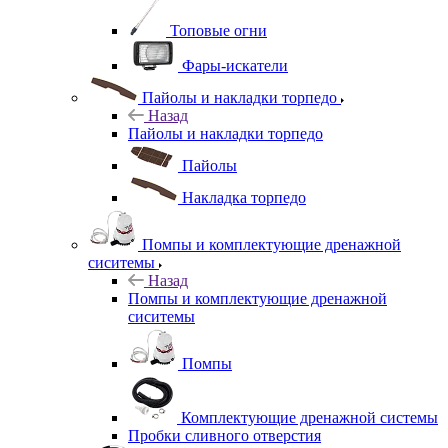
Топовые огни
Фары-искатели
Пайолы и накладки торпедо
Назад
Пайолы и накладки торпедо
Пайолы
Накладка торпедо
Помпы и комплектующие дренажной
сиситемы
Назад
Помпы и комплектующие дренажной
сиситемы
Помпы
Комплектующие дренажной системы
Пробки сливного отверстия