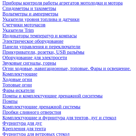
Приборы контроля работы агрегатов мотолодки и мотора
Спидометры и тахометры
Вольтметры и амперметры
Указатели уровня топлива и датчики
Счетчики моточасов
Указатели Trim
Индикаторы температур и компасы
Электрическое оборудование
Панели управления и переключатели
Прикуриватели, розетки, USB разъёмы
Оборудование для электросети
Звуковые сигналы, горны
Огни ходовые, навигационные, топовые. Фары и освещение.
Комплектующие
Ходовые огни
Топовые огни
Фары-искатели
Помпы и комплектующие дренажной сиситемы
Помпы
Комплектующие дренажной системы
Пробки сливного отверстия
Комплектующие и фурнитура для тентов, дуг и стекол
Фурнитура для дуг
Крепления для тента
Фурнитура для ветровых стекол