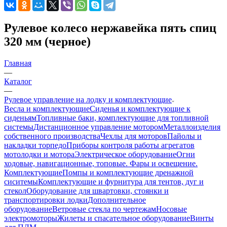
Рулевое колесо нержавейка пять спиц
320 мм (черное)
Главная
—
Каталог
—
Рулевое управление на лодку и комплектующие
Весла и комплектующие
Сиденья и комплектующие к
сиденьям
Топливные баки, комплектующие для топливной
системы
Дистанционное управление мотором
Металлоизделия
собственного производства
Чехлы для моторов
Пайолы и
накладки торпедо
Приборы контроля работы агрегатов
мотолодки и мотора
Электрическое оборудование
Огни
ходовые, навигационные, топовые. Фары и освещение.
Комплектующие
Помпы и комплектующие дренажной
сиситемы
Комплектующие и фурнитура для тентов, дуг и
стекол
Оборудование для швартовки, стоянки и
транспортировки лодки
Дополнительное
оборудование
Ветровые стекла по чертежам
Носовые
электромоторы
Жилеты и спасательное оборудование
Винты