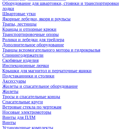
Оборудование для швартовки, стоянки и транспортировки
лодки
Швартовые утки
Якорные лебедки, якоря и роульсы
Трапы, лестницы
Кранцы и отпорные крюки
Транспортировочные опоры
Ролики и лебедки для трейлера
Дополнительное оборудование
Транцы вспомогательного мотора и гидрокрылья
Спинингодержатели
Скобяные изделия
Инспекционные лючки
Крышки для магнитол и перчаточные ящики
Подстаканники и столики
Аксессуары
Жилеты и спасательное оборудование
Жилеты
Тросы и спасательные концы
Спасательные круги
Ветровые стекла по чертежам
Носовые электромоторы
Винты для ПЛМ
Винты
Установочные комплекты