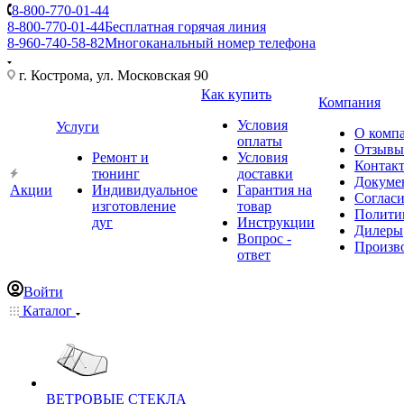
8-800-770-01-44
8-800-770-01-44
Бесплатная горячая линия
8-960-740-58-82
Многоканальный номер телефона
г. Кострома, ул. Московская 90
Как купить
Компания
Условия
Услуги
О комп
оплаты
Отзывы
Ремонт и
Условия
Контак
тюнинг
доставки
Докуме
Акции
Индивидуальное
Гарантия на
Соглас
изготовление
товар
Полити
дуг
Инструкции
Дилеры
Вопрос -
Произв
ответ
Войти
Каталог
ВЕТРОВЫЕ СТЕКЛА