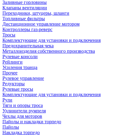
Заливные горловины
Клапаны вентиляции
Переходники, штуцеры, шланги
Топливные фильтры
Дистанционное управление мотором
Контроллеры газ-реверс
Тросы
Комплектующие для установки и подключения
Предохранительная чека
Металлоизделия собственного производства
Рулевые консоли
Рейлинги
Усиления транца
Прочее
Рулевое управление
Редукторы
Рулевые тросы
Комплектующие для установки и подключения
Рули
Тяги и опоры троса
Удлинители румпеля
Чехлы для моторов
Пайолы и накладки торпедо
Пайолы
Накладка торпедо