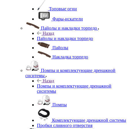
Топовые огни
Фары-искатели
Пайолы и накладки торпедо
Назад
Пайолы и накладки торпедо
Пайолы
Накладка торпедо
Помпы и комплектующие дренажной
сиситемы
Назад
Помпы и комплектующие дренажной
сиситемы
Помпы
Комплектующие дренажной системы
Пробки сливного отверстия