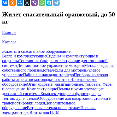
Жилет спасательный оранжевый, до 50
кг
Главная
—
Каталог
—
Жилеты и спасательное оборудование
Весла и комплектующие
Сиденья и комплектующие к
сиденьям
Топливные баки, комплектующие для топливной
системы
Дистанционное управление мотором
Металлоизделия
собственного производства
Чехлы для моторов
Рулевое
управление
Пайолы и накладки торпедо
Приборы контроля
работы агрегатов мотолодки и мотора
Электрическое
оборудование
Огни ходовые, навигационные, топовые. Фары
и освещение. Комплектующие
Помпы и комплектующие
дренажной сиситемы
Комплектующие и фурнитура для
тентов, дуг и стекол
Оборудование для швартовки, стоянки и
транспортировки лодки
Дополнительное
оборудование
Ветровые стекла по чертежам
Носовые
электромоторы
Винты для ПЛМ