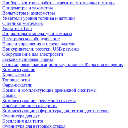
Приборы контроля работы агрегатов мотолодки и мотора
Спидометры и тахометры
Вольтметры и амперметры
Указатели уровня топлива и датчики
Счетчики моточасов
Указатели Trim
Индикаторы температур и компасы
Электрическое оборудование
Панели управления и переключатели
Прикуриватели, розетки, USB разъёмы
Оборудование для электросети
Звуковые сигналы, горны
Огни ходовые, навигационные, топовые. Фары и освещение.
Комплектующие
Ходовые огни
Топовые огни
Фары-искатели
Помпы и комплектующие дренажной сиситемы
Помпы
Комплектующие дренажной системы
Пробки сливного отверстия
Комплектующие и фурнитура для тентов, дуг и стекол
Фурнитура для дуг
Крепления для тента
Фурнитура для ветровых стекол