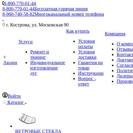
8-800-770-01-44
8-800-770-01-44
Бесплатная горячая линия
8-960-740-58-82
Многоканальный номер телефона
г. Кострома, ул. Московская 90
Как купить
Компания
Условия
Услуги
О комп
оплаты
Отзывы
Ремонт и
Условия
Контак
тюнинг
доставки
Докуме
Акции
Индивидуальное
Гарантия на
Соглас
изготовление
товар
Полити
дуг
Инструкции
Дилеры
Вопрос -
Произв
ответ
Войти
Каталог
ВЕТРОВЫЕ СТЕКЛА