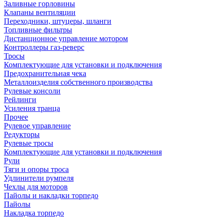
Заливные горловины
Клапаны вентиляции
Переходники, штуцеры, шланги
Топливные фильтры
Дистанционное управление мотором
Контроллеры газ-реверс
Тросы
Комплектующие для установки и подключения
Предохранительная чека
Металлоизделия собственного производства
Рулевые консоли
Рейлинги
Усиления транца
Прочее
Рулевое управление
Редукторы
Рулевые тросы
Комплектующие для установки и подключения
Рули
Тяги и опоры троса
Удлинители румпеля
Чехлы для моторов
Пайолы и накладки торпедо
Пайолы
Накладка торпедо