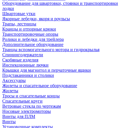
Оборудование для швартовки, стоянки и транспортировки
лодки
Швартовые утки
Якорные лебедки, якоря и роульсы
Трапы, лестницы
Кранцы и отпорные крюки
Транспортировочные опоры
Ролики и лебедки для трейлера
Дополнительное оборудование
Транцы вспомогательного мотора и гидрокрылья
Спинингодержатели
Скобяные изделия
Инспекционные лючки
Крышки для магнитол и перчаточные ящики
Подстаканники и столики
Аксессуары
Жилеты и спасательное оборудование
Жилеты
Тросы и спасательные концы
Спасательные круги
Ветровые стекла по чертежам
Носовые электромоторы
Винты для ПЛМ
Винты
Установочные комплекты